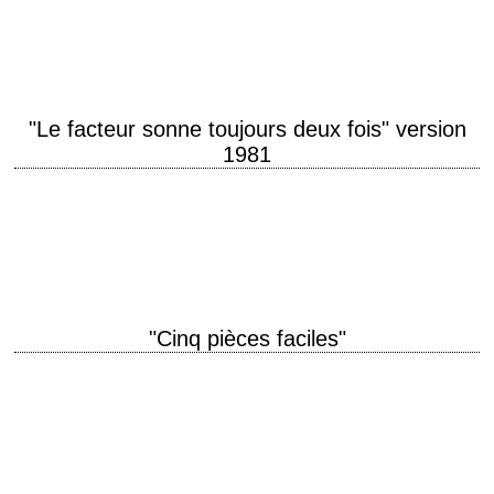
"Blood and Wine" année de production 1996 réalisation Bob Rafelson
interprétation Jack Nicholson, Stephen…
"Le facteur sonne toujours deux fois" version
1981
You can get away with anything. Once. titre original "The Postman
Always Rings Twice" année de production 1981 réalisation Bob Rafelson
scénario David Mamet, d'après…
"Cinq pièces faciles"
titre original "Five Easy Pieces" année de production 1970 réalisation
Bob Rafelson scénario Adrien Joyce aka Carole Eastman photographie
László Kovács production Bob Rafelson interprétation…