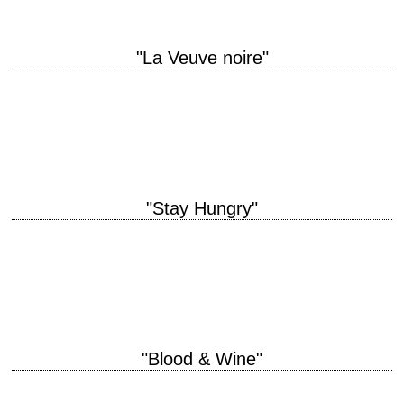
"La Veuve noire"
titre original "Black Widow" année de production 1987 réalisation Bob
Rafelson scénario Ronald Bass photographie Conrad L. Hall musique
Michael Small production Harold Schneider interprétation…
"Stay Hungry"
titre original "Stay Hungry" année de production 1976 réalisation Bob
Rafelson scénario Bob Rafelson et Charles Gaines, d'après le roman de
ce dernier photographie Victor…
"Blood & Wine"
L'honneur entre voleurs, ça n'existe pas. C'est un mythe. titre original