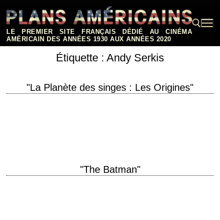
Aller
au
contenu
LE PREMIER SITE FRANÇAIS DÉDIÉ AU CINÉMA
AMÉRICAIN DES ANNÉES 1930 AUX ANNÉES 2020
Étiquette :
Andy Serkis
Rechercher :
"La Planète des singes : Les Origines"
titre original "Rise of the Planet of the Apes" année de production 2011
réalisation Rupert Wyatt scénario Rick Jaffa et Amanda Silver
photographie Andrew Lesnie…
"The Batman"
titre original "The Batman" année de production 2022 réalisation Matt
Reeves scénario Matt Reeves et Peter Craig photographie Greig Fraser
musique Michael Giacchino interprétation Robert…