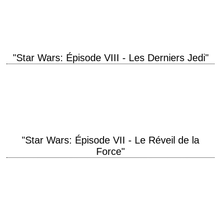
réalisation Matt Reeves scénario Mark Bomback et Matt Reeves
photographie Michael Seresin…
"Star Wars: Épisode VIII - Les Derniers Jedi"
titre original "Star Wars: Episode VIII - The Last Jedi" année de
production 2017 réalisation Rian Johnson scénario Rian Johnson
photographie Steve Yedlin musique John…
"Star Wars: Épisode VII - Le Réveil de la
Force"
titre original "Star Wars: Episode VII - The Force Awakens" année de
production 2015 réalisation J.J. Abrams scénario J.J. Abrams et
Lawrence Kasdan photographie Dan…