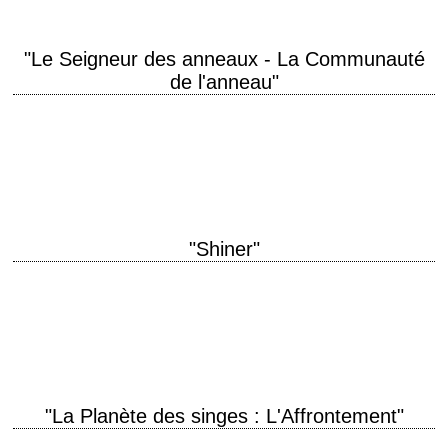
"Le Seigneur des anneaux - La Communauté
de l'anneau"
titre original "The Lord of the Rings: The Fellowship of the Ring" année
de production 2001 réalisation Peter Jackson scénario Peter Jackson,
Fran Walsh et…
"Shiner"
titre original "Shiner" année de production 2000 réalisation John Irvin
interprétation Michael Caine, Martin Landau, Andy Serkis La critique de
Didier Koch pour Plans Américains…
"La Planète des singes : L'Affrontement"