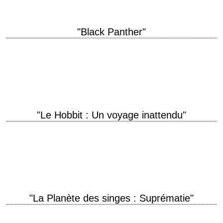
"Black Panther"
Guns. So primitive. titre original "Black Panther" année de production
2018 réalisation Ryan Coogler scénario Ryan Coogler, d'après Stan Lee
et Jack Kirby photographie Rachel…
"Le Hobbit : Un voyage inattendu"
titre original "The Hobbit: An Unexpected Journey" année de production
2012 réalisation Peter Jackson scénario Peter Jackson, Fran Walsh et
Guillermo del Toro, d'après le…
"La Planète des singes : Suprématie"
titre original "War for the Planet of the Apes" année de production 2017