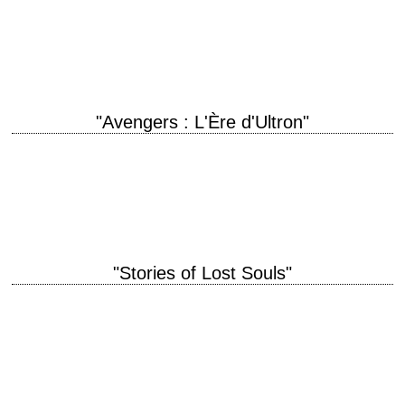
titre original "Dawn of the Planet of the Apes" année de production 2014
réalisation Matt Reeves scénario Mark Bomback, Rick Jaffa et Amanda
Silver photographie…
"Avengers : L'Ère d'Ultron"
titre original "Avengers: Age of Ultron" année de production 2015
réalisation Joss Whedon scénario Joss Whedon photographie Ben Davis
musique Danny Elfman interprétation Robert Downey…
"Stories of Lost Souls"
titre original "Stories of Lost Souls" année de production 2005 réalisation
Illeana Douglas, Deborra-Lee Furness, William Garcia, Paul Holmes,
Mark Palansky, Col Spector, Toa Stappard, Andrew Upton
interprétation…