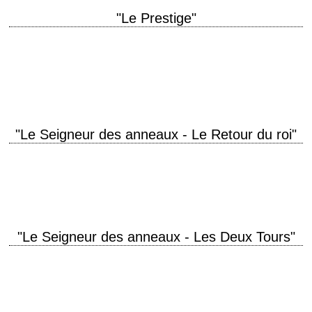
"Le Prestige"
« Making something disappear isn't enough; you have to bring it back. »
titre original "The Prestige" année de production 2006 réalisation
Christopher Nolan scénario…
"Le Seigneur des anneaux - Le Retour du roi"
11 Oscars (pour 11 nominations), soit le record à ce jour avec "Ben-Hur"
et "Titanic" titre original "The Lord of the Rings: The Return of…
"Le Seigneur des anneaux - Les Deux Tours"
titre original "The Lord of the Rings: The Two Towers" année de
production 2002 réalisation Peter Jackson scénario Peter Jackson, Fran
Walsh et Philippa Boyens,…