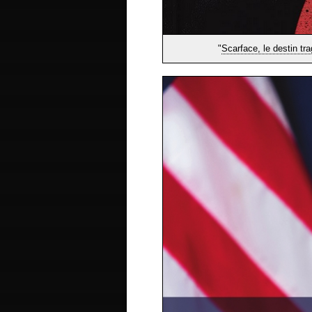
"
Scarface, le destin t