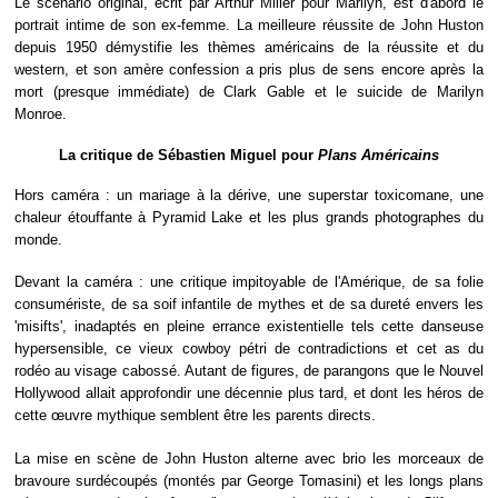
Le scénario original, écrit par Arthur Miller pour Marilyn, est d'abord le
portrait intime de son ex-femme. La meilleure réussite de John Huston
depuis 1950 démystifie les thèmes américains de la réussite et du
western, et son amère confession a pris plus de sens encore après la
mort (presque immédiate) de Clark Gable et le suicide de Marilyn
Monroe.
La critique de Sébastien Miguel pour
Plans Américains
Hors caméra : un mariage à la dérive, une superstar toxicomane, une
chaleur étouffante à Pyramid Lake et les plus grands photographes du
monde.
Devant la caméra : une critique impitoyable de l'Amérique, de sa folie
consumériste, de sa soif infantile de mythes et de sa dureté envers les
'misifts', inadaptés en pleine errance existentielle tels cette danseuse
hypersensible, ce vieux cowboy pétri de contradictions et cet as du
rodéo au visage cabossé. Autant de figures, de parangons que le Nouvel
Hollywood allait approfondir une décennie plus tard, et dont les héros de
cette œuvre mythique semblent être les parents directs.
La mise en scène de John Huston alterne avec brio les morceaux de
bravoure surdécoupés (montés par George Tomasini) et les longs plans