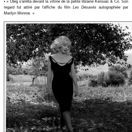
• « Oleg s'arrêta devant la vitrine de la petite librairie Kerouac & Co. Son
regard fut attiré par l'affiche du film
Les Désaxés
autographiée par
Marilyn Monroe. »