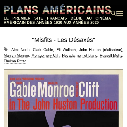
Aller
au
contenu
LE PREMIER SITE FRANÇAIS DÉDIÉ AU CINÉMA
AMÉRICAIN DES ANNÉES 1930 AUX ANNÉES 2020
Rechercher :
"Misfits - Les Désaxés"
Alex North
,
Clark Gable
,
Eli Wallach
,
John Huston (réalisateur)
,
Marilyn Monroe
,
Montgomery Clift
,
Nevada
,
noir et blanc
,
Russell Metty
,
Thelma Ritter