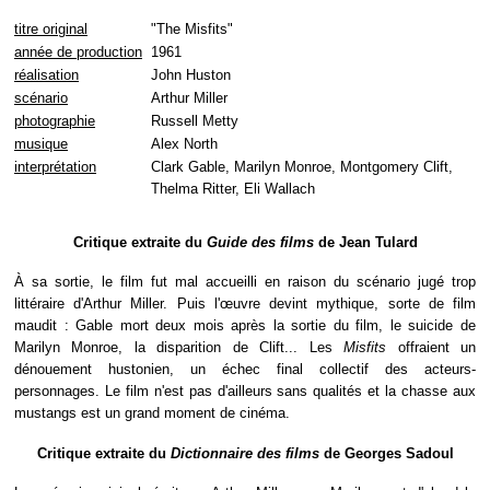
titre original
"The Misfits"
année de production
1961
réalisation
John Huston
scénario
Arthur Miller
photographie
Russell Metty
musique
Alex North
interprétation
Clark Gable, Marilyn Monroe, Montgomery Clift,
Thelma Ritter, Eli Wallach
Critique extraite du
Guide des films
de Jean Tulard
À sa sortie, le film fut mal accueilli en raison du scénario jugé trop
littéraire d'Arthur Miller. Puis l'œuvre devint mythique, sorte de film
maudit : Gable mort deux mois après la sortie du film, le suicide de
Marilyn Monroe, la disparition de Clift... Les
Misfits
offraient un
dénouement hustonien, un échec final collectif des acteurs-
personnages. Le film n'est pas d'ailleurs sans qualités et la chasse aux
mustangs est un grand moment de cinéma.
Critique extraite du
Dictionnaire des films
de Georges Sadoul