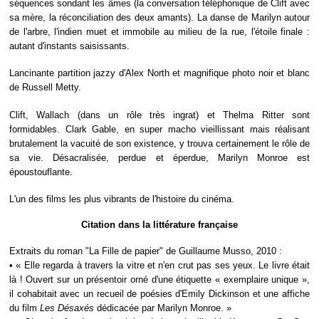
séquences sondant les âmes (la conversation téléphonique de Clift avec
sa mère, la réconciliation des deux amants). La danse de Marilyn autour
de l'arbre, l'indien muet et immobile au milieu de la rue, l'étoile finale :
autant d'instants saisissants.
Lancinante partition jazzy d'Alex North et magnifique photo noir et blanc
de Russell Metty.
Clift, Wallach (dans un rôle très ingrat) et Thelma Ritter sont
formidables. Clark Gable, en super macho vieillissant mais réalisant
brutalement la vacuité de son existence, y trouva certainement le rôle de
sa vie. Désacralisée, perdue et éperdue, Marilyn Monroe est
époustouflante.
L'un des films les plus vibrants de l'histoire du cinéma.
Citation dans la littérature française
Extraits du roman "La Fille de papier" de Guillaume Musso, 2010 :
• « Elle regarda à travers la vitre et n'en crut pas ses yeux. Le livre était
là ! Ouvert sur un présentoir orné d'une étiquette « exemplaire unique »,
il cohabitait avec un recueil de poésies d'Emily Dickinson et une affiche
du film
Les Désaxés
dédicacée par Marilyn Monroe. »