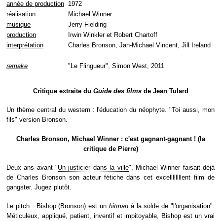
année de production
1972
réalisation
Michael Winner
musique
Jerry Fielding
production
Irwin Winkler et Robert Chartoff
interprétation
Charles Bronson, Jan-Michael Vincent, Jill Ireland
remake
"Le Flingueur", Simon West, 2011
Critique extraite du
Guide des films
de Jean Tulard
Un thème central du western : l'éducation du néophyte. "Toi aussi, mon
fils" version Bronson.
Charles Bronson, Michael Winner : c'est gagnant-gagnant ! (la
critique de Pierre)
Deux ans avant "
Un justicier dans la ville
", Michael Winner faisait déjà
de Charles Bronson son acteur fétiche dans cet excellllllllent film de
gangster. Jugez plutôt.
Le pitch : Bishop (Bronson) est un
hitman
à la solde de "l'organisation".
Méticuleux, appliqué, patient, inventif et impitoyable, Bishop est un vrai