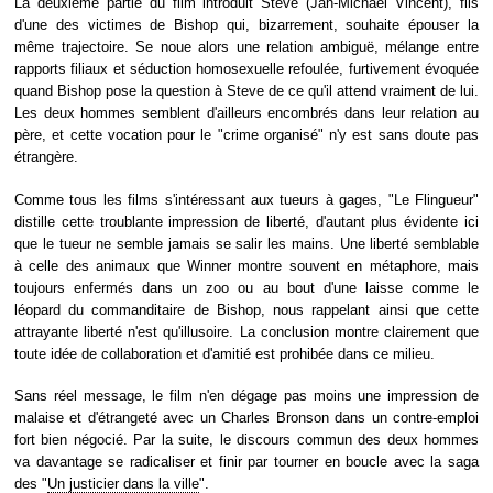
La deuxième partie du film introduit Steve (Jan-Michael Vincent), fils
d'une des victimes de Bishop qui, bizarrement, souhaite épouser la
même trajectoire. Se noue alors une relation ambiguë, mélange entre
rapports filiaux et séduction homosexuelle refoulée, furtivement évoquée
quand Bishop pose la question à Steve de ce qu'il attend vraiment de lui.
Les deux hommes semblent d'ailleurs encombrés dans leur relation au
père, et cette vocation pour le "crime organisé" n'y est sans doute pas
étrangère.
Comme tous les films s'intéressant aux tueurs à gages, "Le Flingueur"
distille cette troublante impression de liberté, d'autant plus évidente ici
que le tueur ne semble jamais se salir les mains. Une liberté semblable
à celle des animaux que Winner montre souvent en métaphore, mais
toujours enfermés dans un zoo ou au bout d'une laisse comme le
léopard du commanditaire de Bishop, nous rappelant ainsi que cette
attrayante liberté n'est qu'illusoire. La conclusion montre clairement que
toute idée de collaboration et d'amitié est prohibée dans ce milieu.
Sans réel message, le film n'en dégage pas moins une impression de
malaise et d'étrangeté avec un Charles Bronson dans un contre-emploi
fort bien négocié. Par la suite, le discours commun des deux hommes
va davantage se radicaliser et finir par tourner en boucle avec la saga
des "
Un justicier dans la ville
".