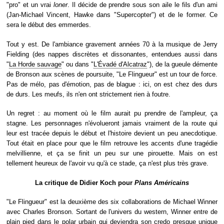
"pro" et un vrai
loner
. Il décide de prendre sous son aile le fils d'un ami
(Jan-Michael Vincent, Hawke dans "Supercopter") et de le former. Ce
sera le début des emmerdes.
Tout y est. De l'ambiance gravement années 70 à la musique de Jerry
Fielding (des nappes discrètes et dissonantes, entendues aussi dans
"
La Horde sauvage
" ou dans "
L'Évadé d'Alcatraz
"), de la gueule démente
de Bronson aux scènes de poursuite, "Le Flingueur" est un tour de force.
Pas de mélo, pas d'émotion, pas de blague : ici, on est chez des durs
de durs. Les meufs, ils n'en ont strictement rien à foutre.
Un regret : au moment où le film aurait pu prendre de l'ampleur, ça
stagne. Les personnages n'évolueront jamais vraiment de la route qui
leur est tracée depuis le début et l'histoire devient un peu anecdotique.
Tout était en place pour que le film retrouve les accents d'une tragédie
melvillienne, et ça se finit un peu sur une pirouette. Mais on est
tellement heureux de l'avoir vu qu'à ce stade, ça n'est plus très grave.
La critique de Didier Koch pour
Plans Américains
"Le Flingueur" est la deuxième des six collaborations de Michael Winner
avec Charles Bronson. Sortant de l'univers du western, Winner entre de
plain pied dans le polar urbain qui deviendra son credo presque unique