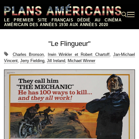
Aller
au
contenu
LE PREMIER SITE FRANÇAIS DÉDIÉ AU CINÉMA
AMÉRICAIN DES ANNÉES 1930 AUX ANNÉES 2020
Rechercher :
"Le Flingueur"
Charles Bronson
,
Irwin Winkler et Robert Chartoff
,
Jan-Michael
Vincent
,
Jerry Fielding
,
Jill Ireland
,
Michael Winner