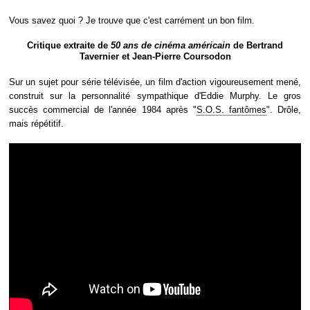
Vous savez quoi ? Je trouve que c'est carrément un bon film.
Critique extraite de
50 ans de cinéma américain
de Bertrand
Tavernier et Jean-Pierre Coursodon
Sur un sujet pour série télévisée, un film d'action vigoureusement mené,
construit sur la personnalité sympathique d'Eddie Murphy. Le gros
succès commercial de l'année 1984 après "
S.O.S. fantômes
". Drôle,
mais répétitif.