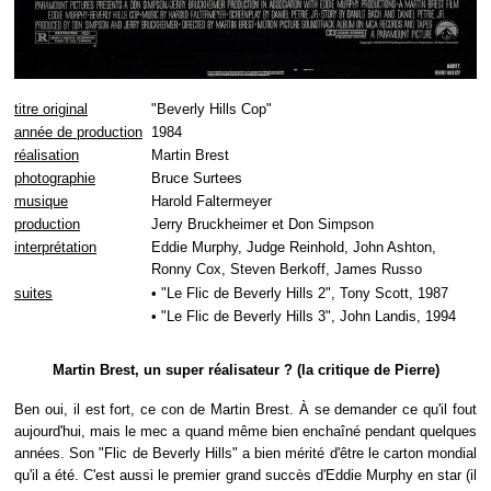
titre original
"Beverly Hills Cop"
année de production
1984
réalisation
Martin Brest
photographie
Bruce Surtees
musique
Harold Faltermeyer
production
Jerry Bruckheimer et Don Simpson
interprétation
Eddie Murphy, Judge Reinhold, John Ashton,
Ronny Cox, Steven Berkoff, James Russo
suites
• "Le Flic de Beverly Hills 2", Tony Scott, 1987
• "Le Flic de Beverly Hills 3", John Landis, 1994
Martin Brest, un super réalisateur ? (la critique de Pierre)
Ben oui, il est fort, ce con de Martin Brest. À se demander ce qu'il fout
aujourd'hui, mais le mec a quand même bien enchaîné pendant quelques
années. Son "Flic de Beverly Hills" a bien mérité d'être le carton mondial
qu'il a été. C'est aussi le premier grand succès d'Eddie Murphy en star (il