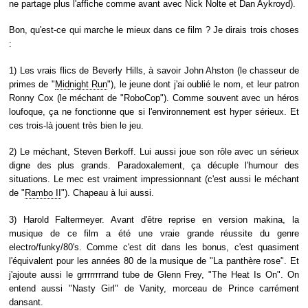
ne partage plus l'affiche comme avant avec Nick Nolte et Dan Aykroyd).
Bon, qu'est-ce qui marche le mieux dans ce film ? Je dirais trois choses
:
1) Les vrais flics de Beverly Hills, à savoir John Ahston (le chasseur de
primes de "
Midnight Run
"), le jeune dont j'ai oublié le nom, et leur patron
Ronny Cox (le méchant de "RoboCop"). Comme souvent avec un héros
loufoque, ça ne fonctionne que si l'environnement est hyper sérieux. Et
ces trois-là jouent très bien le jeu.
2) Le méchant, Steven Berkoff. Lui aussi joue son rôle avec un sérieux
digne des plus grands. Paradoxalement, ça décuple l'humour des
situations. Le mec est vraiment impressionnant (c'est aussi le méchant
de "
Rambo II
"). Chapeau à lui aussi.
3) Harold Faltermeyer. Avant d'être reprise en version makina, la
musique de ce film a été une vraie grande réussite du genre
electro/funky/80's. Comme c'est dit dans les bonus, c'est quasiment
l'équivalent pour les années 80 de la musique de "La panthère rose". Et
j'ajoute aussi le grrrrrrrrand tube de Glenn Frey, "The Heat Is On". On
entend aussi "Nasty Girl" de Vanity, morceau de Prince carrément
dansant.