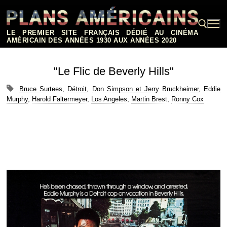
Aller
au
contenu
LE PREMIER SITE FRANÇAIS DÉDIÉ AU CINÉMA
AMÉRICAIN DES ANNÉES 1930 AUX ANNÉES 2020
Rechercher :
"Le Flic de Beverly Hills"
Bruce Surtees
,
Détroit
,
Don Simpson et Jerry Bruckheimer
,
Eddie
Murphy
,
Harold Faltermeyer
,
Los Angeles
,
Martin Brest
,
Ronny Cox