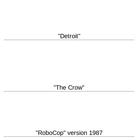
Robert Mitchell scénario David Robert Mitchell interprétation Maika
Monroe récompenses • Grand prix au…
"Detroit"
titre original "Detroit" année de production 2017 réalisation Kathryn
Bigelow scénario Mark Boal photographie Barry Ackroyd musique James
Newton Howard interprétation Chris Chalk, John Boyega,…
"The Crow"
« Can't rain all the time... » titre original "The Crow" année de production
1994 réalisation Alex Proyas scénario David J. Schow et John Shirley,…
"RoboCop" version 1987