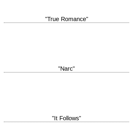
"True Romance"
Le "Bonnie & Clyde" des années 90 titre original "True Romance" année
de production 1993 réalisation Tony Scott scénario Quentin Tarantino (et
Roger Avary, non…
"Narc"
titre original "Narc" année de production 2002 réalisation Joe Carnahan
scénario Joe Carnahan musique Cliff Martinez interprétation Jason
Patric, Ray Liotta récompense Prix "Spécial…
"It Follows"
titre original "It Follows" année de production 2014 réalisation David