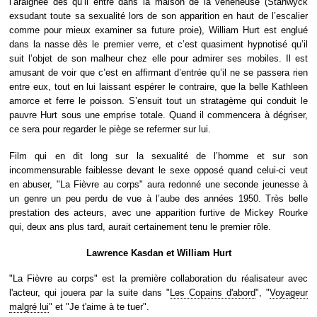
l’araignée dès qu’il entre dans la maison de la vénéneuse (Stanwyck
exsudant toute sa sexualité lors de son apparition en haut de l’escalier
comme pour mieux examiner sa future proie), William Hurt est englué
dans la nasse dès le premier verre, et c’est quasiment hypnotisé qu’il
suit l’objet de son malheur chez elle pour admirer ses mobiles. Il est
amusant de voir que c’est en affirmant d’entrée qu’il ne se passera rien
entre eux, tout en lui laissant espérer le contraire, que la belle Kathleen
amorce et ferre le poisson. S’ensuit tout un stratagème qui conduit le
pauvre Hurt sous une emprise totale. Quand il commencera à dégriser,
ce sera pour regarder le piège se refermer sur lui.
Film qui en dit long sur la sexualité de l’homme et sur son
incommensurable faiblesse devant le sexe opposé quand celui-ci veut
en abuser, "La Fièvre au corps" aura redonné une seconde jeunesse à
un genre un peu perdu de vue à l’aube des années 1950. Très belle
prestation des acteurs, avec une apparition furtive de Mickey Rourke
qui, deux ans plus tard, aurait certainement tenu le premier rôle.
Lawrence Kasdan et William Hurt
"La Fièvre au corps" est la première collaboration du réalisateur avec
l'acteur, qui jouera par la suite dans "
Les Copains d'abord
", "
Voyageur
malgré lui
" et "Je t'aime à te tuer".