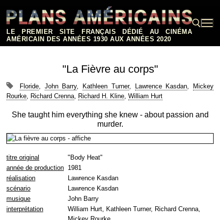
Aller
au
contenu
LE PREMIER SITE FRANÇAIS DÉDIÉ AU CINÉMA
AMÉRICAIN DES ANNÉES 1930 AUX ANNÉES 2020
Rechercher :
"La Fièvre au corps"
Floride
,
John Barry
,
Kathleen Turner
,
Lawrence Kasdan
,
Mickey
Rourke
,
Richard Crenna
,
Richard H. Kline
,
William Hurt
She taught him everything she knew - about passion and
murder.
titre original
"Body Heat"
année de production
1981
réalisation
Lawrence Kasdan
scénario
Lawrence Kasdan
musique
John Barry
interprétation
William Hurt, Kathleen Turner, Richard Crenna,
Mickey Rourke