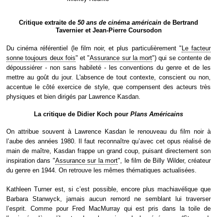
Critique extraite de
50 ans de cinéma américain
de Bertrand
Tavernier et Jean-Pierre Coursodon
Du cinéma référentiel (le film noir, et plus particulièrement "
Le facteur
sonne toujours deux fois
" et "
Assurance sur la mort
") qui se contente de
dépoussiérer - non sans habileté - les conventions du genre et de les
mettre au goût du jour. L'absence de tout contexte, conscient ou non,
accentue le côté exercice de style, que compensent des acteurs très
physiques et bien dirigés par Lawrence Kasdan.
La critique de Didier Koch pour
Plans Américains
On attribue souvent à Lawrence Kasdan le renouveau du film noir à
l’aube des années 1980. Il faut reconnaître qu’avec cet opus réalisé de
main de maître, Kasdan frappe un grand coup, puisant directement son
inspiration dans "
Assurance sur la mort
", le film de Billy Wilder, créateur
du genre en 1944. On retrouve les mêmes thématiques actualisées.
Kathleen Turner est, si c’est possible, encore plus machiavélique que
Barbara Stanwyck, jamais aucun remord ne semblant lui traverser
l’esprit. Comme pour Fred MacMurray qui est pris dans la toile de