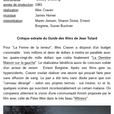
année de production
1981
réalisation
Wes Craven
musique
James Horner
interprétation
Maren Jensen, Sharon Stone, Ernest
Borgnine, Susan Buckner
Critique extraite du
Guide des films
de Jean Tulard
Pour "La Ferme de la terreur", Wes Craven a disposé d'un budget
convenable : trois millions et demi de dollars à mettre en parallèle avec
les quatre-vingt-dix mille dollars que coûta finalement "
La Dernière
Maison sur la gauche
". Le réalisateur bénéficia aussi du concours solide
d'un acteur de renom : Ernest Borgnine. Après ses films gore ou
hyperviolents, Craven voulait réaliser une œuvre qui pouvait faire peur
sans effusion de sang. Le pari a été tenu sans doute parce que son
"cerveau dérangé" - selon ses propres termes - sut insérer, ici et là,
quelques scènes qui suscitent incontestablement un certain malaise. On
comparera utilement la vision d'une communauté Amish proposée par le
film avec celle de Peter Weir dans le très beau "
Witness
".