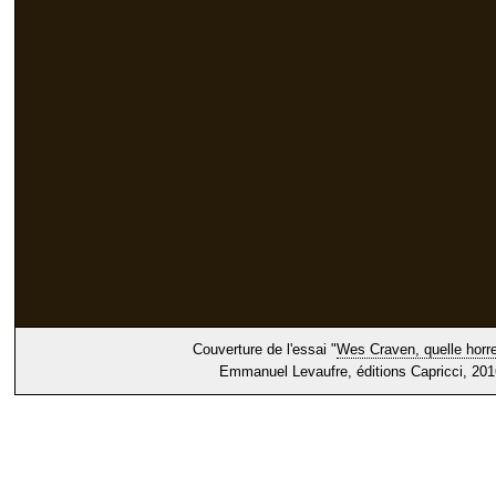
Couverture de l'essai "
Wes Craven, quelle horre
Emmanuel Levaufre, éditions Capricci, 201