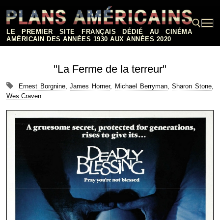
Aller
au
contenu
LE PREMIER SITE FRANÇAIS DÉDIÉ AU CINÉMA
AMÉRICAIN DES ANNÉES 1930 AUX ANNÉES 2020
Rechercher :
"La Ferme de la terreur"
Ernest Borgnine
,
James Horner
,
Michael Berryman
,
Sharon Stone
,
Wes Craven