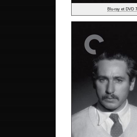
Blu-ray et DVD
T