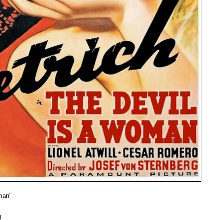
man"
g