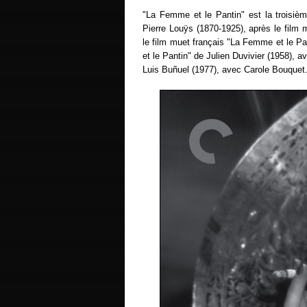
"La Femme et le Pantin" est la troisiè
Pierre Louÿs (1870-1925), après le film
le film muet français "La Femme et le Pa
et le Pantin" de Julien Duvivier (1958), a
Luis Buñuel (1977), avec Carole Bouquet