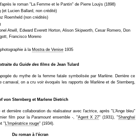
'après le roman "La Femme et le Pantin" de Pierre Louÿs (1898)
(et Lucien Ballard, non crédité)
nz Roemheld (non crédités)
g
ionel Atwill, Edward Everett Horton, Alison Skipworth, Cesar Romero, Don
gott, Francisco Moreno
 photographie à la
Mostra de Venise
1935
extraite du
Guide des films
de Jean Tulard
apogée du mythe de la femme fatale symbolisée par Marlène. Derrière ce
carnaval, on a cru voir évoqués les rapports de Marlène et de Sternberg,
ef von Sternberg et Marlene Dietrich
t dernière collaboration du réalisateur avec l'actrice, après "L'Ange bleu"
emier film pour la
Paramount
ensemble -, "
Agent X 27
" (1931), "
Shanghaï
et "
L'Impératrice rouge
" (1934).
Du roman à l'écran