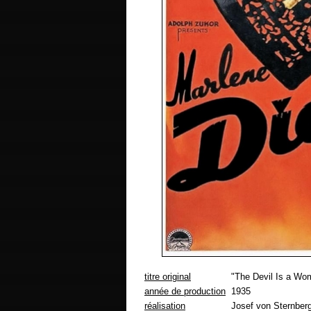
titre original
"The Devil Is a Wo
année de production
1935
réalisation
Josef von Sternber