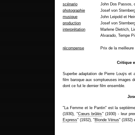
scénario
John Dos Passos, d
photographie
Josef von Sternberg 
musique
John Leipold et Hei
production
Josef von Sternber
interprétation
Marlene Dietrich, L
Alvarado, Tempe Pi
récompense
Prix de la meilleure
Critique 
Superbe adaptation de Pierre Louÿs et 
film baroque aux somptueuses images de 
dont ce fut le dernier film ensemble.
Jos
"La Femme et le Pantin" est la septième e
(1930), "
Cœurs brûlés
" (1930) - leur pr
Express
" (1932), "
Blonde Vénus
" (1932) 