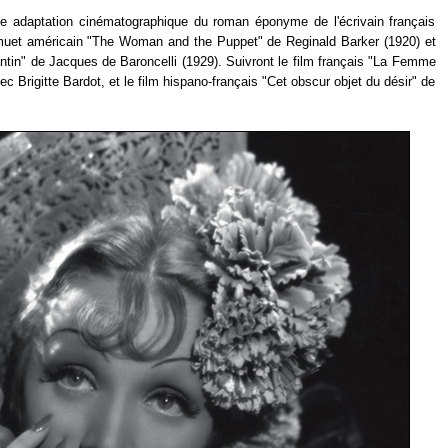
me adaptation cinématographique du roman éponyme de l'écrivain français
 muet américain "The Woman and the Puppet" de Reginald Barker (1920) et
ntin" de Jacques de Baroncelli (1929). Suivront le film français "La Femme
vec Brigitte Bardot, et le film hispano-français "Cet obscur objet du désir" de
.