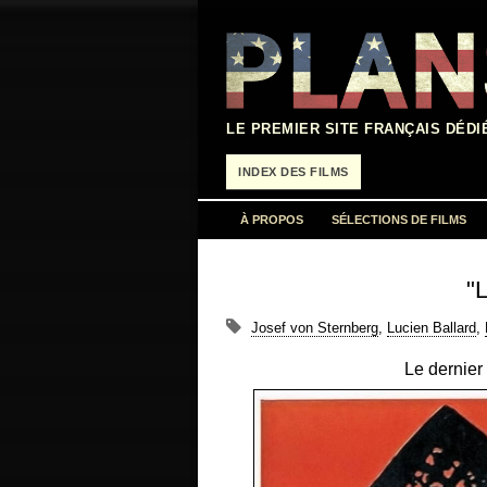
Aller
au
contenu
LE PREMIER SITE FRANÇAIS DÉDI
INDEX DES FILMS
À PROPOS
SÉLECTIONS DE FILMS
"
Josef von Sternberg
,
Lucien Ballard
,
Le dernier