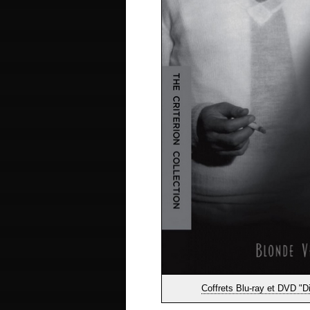
Coffrets Blu-ray et DVD "D