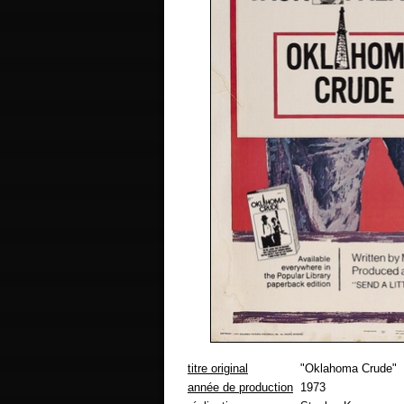
titre original
"Oklahoma Crude"
année de production
1973