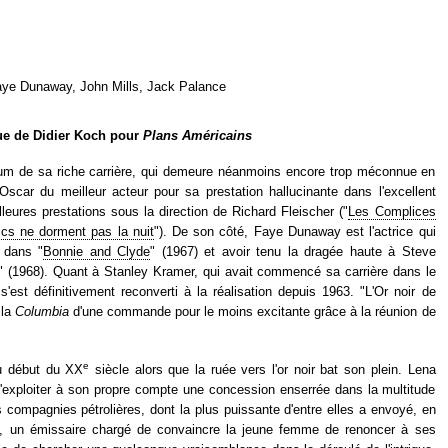
aye Dunaway, John Mills, Jack Palance
que de Didier Koch pour
Plans Américains
m de sa riche carrière, qui demeure néanmoins encore trop méconnue en
l'Oscar du meilleur acteur pour sa prestation hallucinante dans l'excellent
leures prestations sous la direction de Richard Fleischer ("
Les Complices
ics ne dorment pas la nuit
"). De son côté, Faye Dunaway est l'actrice qui
 dans "
Bonnie and Clyde
" (1967) et avoir tenu la dragée haute à Steve
" (1968). Quant à Stanley Kramer, qui avait commencé sa carrière dans le
est définitivement reconverti à la réalisation depuis 1963. "L'Or noir de
 la
Columbia
d'une commande pour le moins excitante grâce à la réunion de
e
u début du XX
siècle alors que la ruée vers l'or noir bat son plein. Lena
d'exploiter à son propre compte une concession enserrée dans la multitude
s compagnies pétrolières, dont la plus puissante d'entre elles a envoyé, en
, un émissaire chargé de convaincre la jeune femme de renoncer à ses