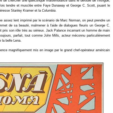
ile de chercher une quelconque vraisemblance dans le déroulé de l'intrigue,
a fois tendre et musclée entre Faye Dunaway et George C. Scott, jouant le
téresse Stanley Kramer et la
Columbia
.
thme assez lent imprimé par le scénario de Marc Norman, on peut prendre un
ommet de sa beauté, malmener à l'aide de dialogues fleuris un George C.
aurait pris son rôle très au sérieux. Jack Palance incarnant un homme de main
oujours, parfait, tout comme John Mills, acteur méconnu particulièrement
 la belle Lena.
uence magnifiquement mis en image par le grand chef-opérateur américain