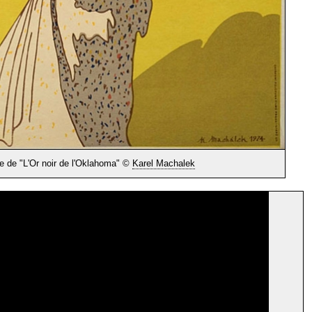
e de "L'Or noir de l'Oklahoma" ©
Karel Machalek