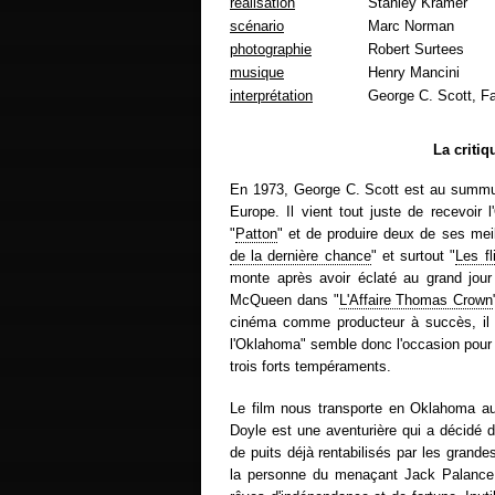
réalisation
Stanley Kramer
scénario
Marc Norman
photographie
Robert Surtees
musique
Henry Mancini
interprétation
George C. Scott, F
La criti
En 1973, George C. Scott est au summu
Europe. Il vient tout juste de recevoir 
"
Patton
" et de produire deux de ses meil
de la dernière chance
" et surtout "
Les fl
monte après avoir éclaté au grand jour
McQueen dans "
L'Affaire Thomas Crown
cinéma comme producteur à succès, il s'
l'Oklahoma" semble donc l'occasion pour
trois forts tempéraments.
Le film nous transporte en Oklahoma a
Doyle est une aventurière qui a décidé 
de puits déjà rentabilisés par les grande
la personne du menaçant Jack Palance