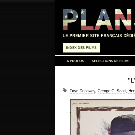
Aller
au
contenu
LE PREMIER SITE FRANÇAIS DÉDI
INDEX DES FILMS
À PROPOS
SÉLECTIONS DE FILMS
"L
Faye Dunaway
,
George C. Scott
,
Hen