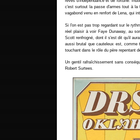
rêves d'indépendance et de fortune. Inut
c'est surtout la passe d'armes tout à l
vagabond venu en renfort de Lena, qui in
Si l'on est pas trop regardant sur le ry
réel plaisir à voir Faye Dunaway, au s
Scott renfrogné, dont il s'est dit qu'il 
aussi brutal que cauteleux est, comme t
touchant dans le rôle du père repentant de
Un gentil rafraîchissement sans conséq
Robert Surtees.