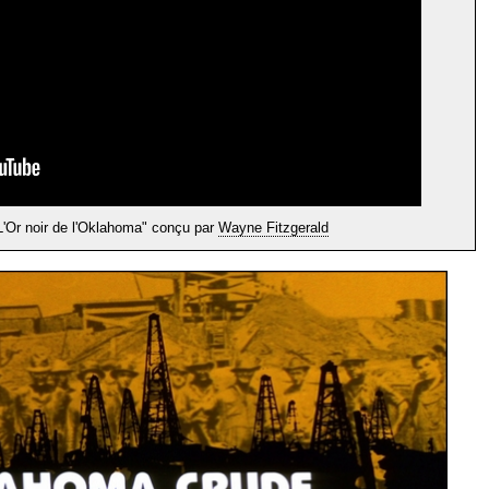
L'Or noir de l'Oklahoma" conçu par
Wayne Fitzgerald