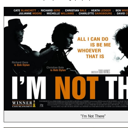
"
I'm Not There
"