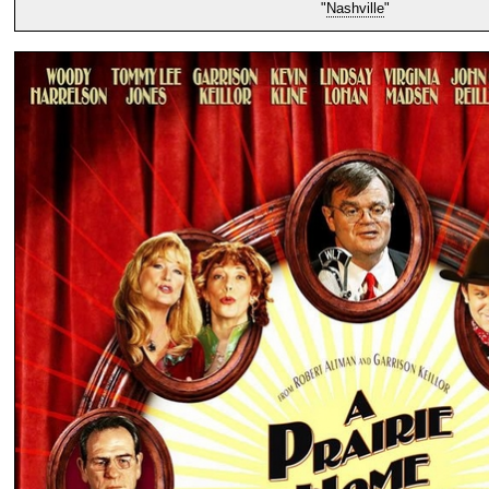
"
Nashville
"