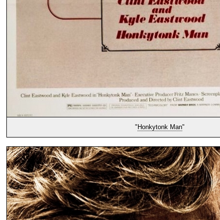
"
Honkytonk Man
"