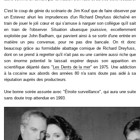
C'est le coup de génie du scénario de Jim Kouf que de faire observer par
un Estevez ahuri les imprudences d'un Richard Dreyfuss déchaîné en
train de jouer le joli cœur et qui s'amuse à narguer son collègue qu'il sait
en train de l'observer. Situation ubuesque jouissive, excellemment
exploitée par John Badham, qui parvient ainsi à se sortir d'une entrée en
matière un peu convenue, pour ne pas dire bancale. On rit donc
beaucoup grâce au formidable abattage comique de Richard Dreyfuss,
dont on se prend à regretter qu'il n'ait pas eu une carrière aussi riche que
son énorme potentiel le laissait espérer depuis son apparition en
scientifique déjanté dans "
Les Dents de la mer
" en 1975. Une addiction
à la cocaïne aux abords des années 80 n'a sans doute pas aidé à sa
réputation auprès des producteurs.
Une bonne soirée assurée avec "Étroite surveillance", qui aura une suite
sans doute trop attendue en 1993.