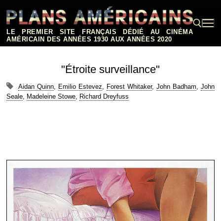
Aller
au
contenu
LE PREMIER SITE FRANÇAIS DÉDIÉ AU CINÉMA
AMÉRICAIN DES ANNÉES 1930 AUX ANNÉES 2020
Rechercher :
"Étroite surveillance"
Aidan Quinn
,
Emilio Estevez
,
Forest Whitaker
,
John Badham
,
John
Seale
,
Madeleine Stowe
,
Richard Dreyfuss