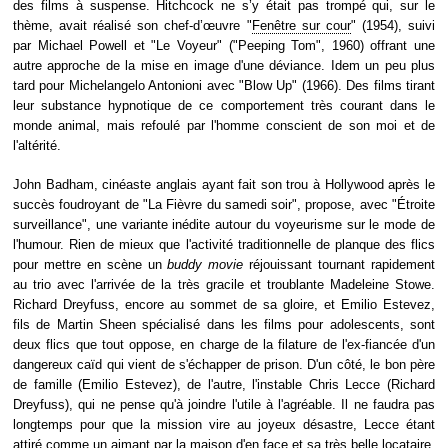
des films à suspense. Hitchcock ne s’y était pas trompé qui, sur le
thème, avait réalisé son chef-d’œuvre "
Fenêtre sur cour
" (1954), suivi
par Michael Powell et "Le Voyeur" ("Peeping Tom", 1960) offrant une
autre approche de la mise en image d'une déviance. Idem un peu plus
tard pour Michelangelo Antonioni avec "Blow Up" (1966). Des films tirant
leur substance hypnotique de ce comportement très courant dans le
monde animal, mais refoulé par l'homme conscient de son moi et de
l'altérité.
John Badham, cinéaste anglais ayant fait son trou à Hollywood après le
succès foudroyant de "La Fièvre du samedi soir", propose, avec "Étroite
surveillance", une variante inédite autour du voyeurisme sur le mode de
l'humour. Rien de mieux que l'activité traditionnelle de planque des flics
pour mettre en scène un
buddy movie
réjouissant tournant rapidement
au trio avec l'arrivée de la très gracile et troublante Madeleine Stowe.
Richard Dreyfuss, encore au sommet de sa gloire, et Emilio Estevez,
fils de Martin Sheen spécialisé dans les films pour adolescents, sont
deux flics que tout oppose, en charge de la filature de l'ex-fiancée d'un
dangereux caïd qui vient de s'échapper de prison. D'un côté, le bon père
de famille (Emilio Estevez), de l'autre, l'instable Chris Lecce (Richard
Dreyfuss), qui ne pense qu'à joindre l'utile à l'agréable. Il ne faudra pas
longtemps pour que la mission vire au joyeux désastre, Lecce étant
attiré comme un aimant par la maison d'en face et sa très belle locataire.