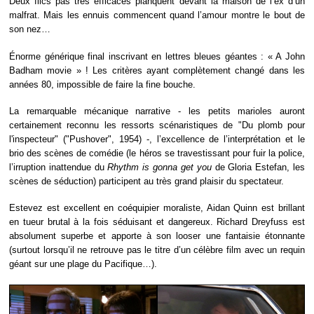
Deux flics pas très efficaces planquent devant la maison de l’ex d’un
malfrat. Mais les ennuis commencent quand l’amour montre le bout de
son nez…
Énorme générique final inscrivant en lettres bleues géantes : « A John
Badham movie » ! Les critères ayant complètement changé dans les
années 80, impossible de faire la fine bouche.
La remarquable mécanique narrative - les petits marioles auront
certainement reconnu les ressorts scénaristiques de "Du plomb pour
l'inspecteur" ("Pushover", 1954) -, l’excellence de l’interprétation et le
brio des scènes de comédie (le héros se travestissant pour fuir la police,
l’irruption inattendue du
Rhythm is gonna get you
de Gloria Estefan, les
scènes de séduction) participent au très grand plaisir du spectateur.
Estevez est excellent en coéquipier moraliste, Aidan Quinn est brillant
en tueur brutal à la fois séduisant et dangereux. Richard Dreyfuss est
absolument superbe et apporte à son looser une fantaisie étonnante
(surtout lorsqu’il ne retrouve pas le titre d’un célèbre film avec un requin
géant sur une plage du Pacifique…).