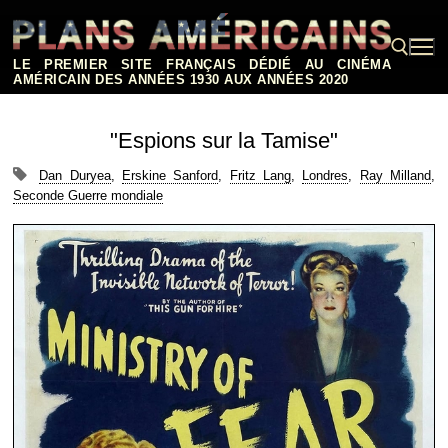
Aller
au
contenu
LE PREMIER SITE FRANÇAIS DÉDIÉ AU CINÉMA
AMÉRICAIN DES ANNÉES 1930 AUX ANNÉES 2020
Rechercher :
"Espions sur la Tamise"
Dan Duryea
,
Erskine Sanford
,
Fritz Lang
,
Londres
,
Ray Milland
,
Seconde Guerre mondiale