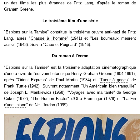
un des films les plus étranges de Fritz Lang, d'après le roman de
Graham Greene.
Le troisième film d'une série
"Espions sur la Tamise" constitue la troisième œuvre anti-nazi de Fritz
Lang, après "
Chasse à l'homme
" (1941) et "Les bourreaux meurent
aussi" (1943). Suivra "
Cape et Poignard
" (1946).
Du roman à l'écran
"Espions sur la Tamise" est la troisième adaptation cinématographique
d'une œuvre de l'écrivain britannique Henry Graham Greene (1904-1991),
après "Orient Express" de Paul Martin (1934) et "
Tueur à gages
" de
Frank Tuttle (1942). Suivront notamment "Un Américain bien tranquille"
de Joseph L. Mankiewicz (1958), "
Voyages avec ma tante
" de George
Cukor (1972), "The Human Factor" d'Otto Preminger (1979) et "
La Fin
d'une liaison
" de Neil Jordan (1999).