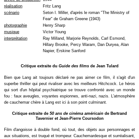
réalisation
Fritz Lang
scénario
Seton I. Miller, d'après le roman "The Ministry of
Fear" de Graham Greene (1943)
photographie
Henry Sharp
musique
Victor Young
interprétation
Ray Milland, Marjorie Reynolds, Carl Esmond,
Hillary Brooke, Percy Waram, Dan Duryea, Alan
Napier, Erskine Sanford
Critique extraite du
Guide des films
de Jean Tulard
Bien que Lang ait toujours déclaré ne pas aimer ce film, il s'agit d'un
superbe thriller qui peut rivaliser avec les meilleurs Hitchcock. Le héros
qui sort d'un hôpital psychiatrique se trouve confronté avec un monde
fou : faux aveugles, voyantes espionnes, anti-nazi, nazis. L'atmosphère
de cauchemar chère à Lang est ici à son point culminant.
Critique extraite de
50 ans de cinéma américain
de Bertrand
Tavernier et Jean-Pierre Coursodon
Film d'angoisse à double fond, où tout, des objets aux personnages et
aux situations, est truqué et trompeur. Cauchemardesque et surréalisant,