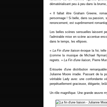
dématérialisant peu à peu dans la brume, 
« Il fallait être Graham Greene, roman
personnage ! Si belle, dans sa passion,
renoncement, est suprêmement romantiq
Les belles scènes sensuelles laissent pe
l'admirable mise en scène accentue encor
dans le temps, les ellipses.
«
La Fin d'une liaison
évoque la foi, tell
(comme la musique de Michael Nyman), 
regrets. »
La Fin d'une liaison
, Pierre Mur
Entourée d'une distribution remarquab
Julianne Moore irradie. Passant de la pa
véritable Lady avec une confondante véra
perpétuellement gracieuse, élégante, brûl
Un rôle magnifique. Une grande œuvre m