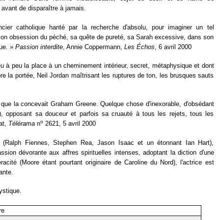
avant de disparaître à jamais.
cier catholique hanté par la recherche d'absolu, pour imaginer un tel
 son obsession du péché, sa quête de pureté, sa Sarah excessive, dans son
ue. »
Passion interdite
, Annie Coppermann,
Les Échos
, 6 avril 2000
u à peu la place à un cheminement intérieur, secret, métaphysique et dont
e la portée, Neil Jordan maîtrisant les ruptures de ton, les brusques sauts
e que la concevait Graham Greene. Quelque chose d'inexorable, d'obsédant
opposant sa douceur et parfois sa cruauté à tous les rejets, tous les
o
at,
Télérama
n
2621, 5 avril 2000
le (Ralph Fiennes, Stephen Rea, Jason Isaac et un étonnant Ian Hart),
ssion dévorante aux affres spirituelles intenses, adoptant la diction d'une
cité (Moore étant pourtant originaire de Caroline du Nord), l'actrice est
ante.
ystique.