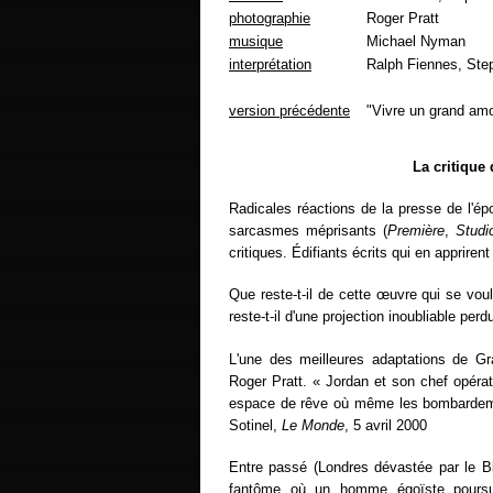
photographie
Roger Pratt
musique
Michael Nyman
interprétation
Ralph Fiennes, Ste
version précédente
"Vivre un grand am
La critique
Radicales réactions de la presse de l'é
sarcasmes méprisants (
Première
,
Studi
critiques. Édifiants écrits qui en appriren
Que reste-t-il de cette œuvre qui se voul
reste-t-il d'une projection inoubliable per
L'une des meilleures adaptations de 
Roger Pratt. « Jordan et son chef opérat
espace de rêve où même les bombardeme
Sotinel,
Le Monde
, 5 avril 2000
Entre passé (Londres dévastée par le Bli
fantôme où un homme égoïste poursui