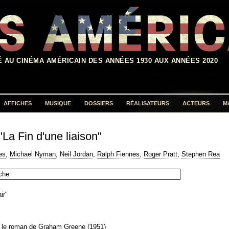
É AU CINÉMA AMÉRICAIN DES ANNÉES 1930 AUX ANNÉES 2020
AFFICHES
MUSIQUE
DOSSIERS
RÉALISATEURS
ACTEURS
M
Rechercher :
"La Fin d'une liaison"
es
,
Michael Nyman
,
Neil Jordan
,
Ralph Fiennes
,
Roger Pratt
,
Stephen Rea
ir"
ès le roman de Graham Greene (1951)