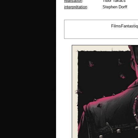
réalisation
Tibor Takács
interprétation
Stephen Dorff
FilmsFantasti