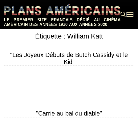
Aller
au
contenu
LE PREMIER SITE FRANÇAIS DÉDIÉ AU CINÉMA
AMÉRICAIN DES ANNÉES 1930 AUX ANNÉES 2020
Étiquette :
William Katt
Rechercher :
"Les Joyeux Débuts de Butch Cassidy et le
Kid"
titre original "Butch and Sundance: The Early Days" année de production
1979 réalisation Richard Lester photographie László Kovács
interprétation William Katt, Tom Berenger Critique extraite…
"Carrie au bal du diable"
La première adaptation cinématographique d'un roman de Stephen King
titre original "Carrie" année de production 1976 réalisation Brian De
Palma scénario Lawrence D. Cohen, d'après…