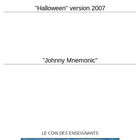
"Halloween" version 2007
Le remake du Carpenter titre original "Halloween" année de production
2007 réalisation Rob Zombie interprétation Malcolm McDowell, Sheri
Moon Zombie, Daeg Faerch, Tyler Mane, Brad…
"Johnny Mnemonic"
titre original "Johnny Mnemonic" année de production 1995 réalisation
Robert Longo scénario William Gibson, d'après sa propre nouvelle du
recueil "Gravé sur chrome" (1986) interprétation…
LE COIN DES ENSEIGNANTS