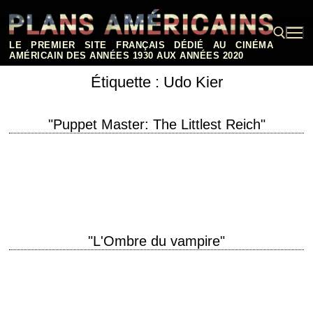
Aller
au
contenu
LE PREMIER SITE FRANÇAIS DÉDIÉ AU CINÉMA
AMÉRICAIN DES ANNÉES 1930 AUX ANNÉES 2020
Étiquette :
Udo Kier
Rechercher :
"Puppet Master: The Littlest Reich"
titre original "Puppet Master: The Littlest Reich" année de production
2018 réalisation Sonny Laguna et Tommy Wiklund scénario S. Craig
Zahler récompenses • Grand…
"L'Ombre du vampire"
titre original "Shadow of the Vampire" année de production 2000
réalisation E. Elias Merhige scénario Steven Katz photographie Lou
Bogue musique Dan Jones interprétation John…