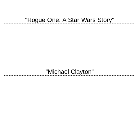
"Rogue One: A Star Wars Story"
titre original "Rogue One: A Star Wars Story" année de production 2016
réalisation Gareth Edwards scénario Chris Weitz et Tony Gilroy, d'après
les personnages créés…
"Michael Clayton"
titre original "Michael Clayton" année de production 2007 réalisation Tony
Gilroy scénario Tony Gilroy photographie Robert Elswit interprétation
George Clooney, Tilda Swinton, Sydney Pollack, Tom…