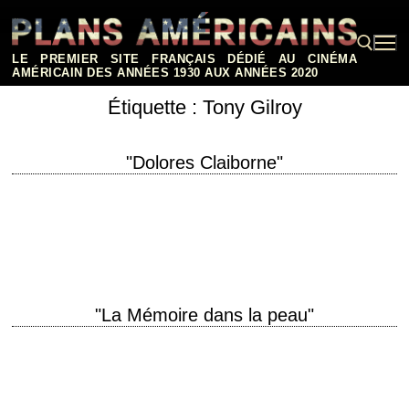
Aller
au
contenu
LE PREMIER SITE FRANÇAIS DÉDIÉ AU CINÉMA
AMÉRICAIN DES ANNÉES 1930 AUX ANNÉES 2020
Étiquette :
Tony Gilroy
Rechercher :
"Dolores Claiborne"
They were separated by a death... and reunited by a murder. titre original
"Dolores Claiborne" année de production 1995 réalisation Taylor
Hackford scénario Tony Gilroy,…
"La Mémoire dans la peau"
1er épisode des aventures de Jason Bourne titre original "The Bourne
Identity" année de production 2002 réalisation Doug Liman scénario Tony
Gilroy, d'après le roman…