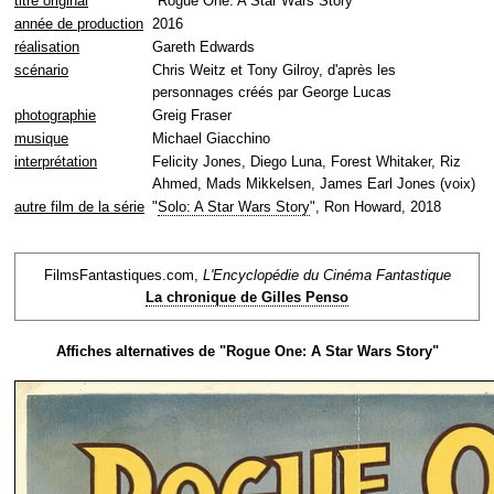
titre original
"Rogue One: A Star Wars Story"
année de production
2016
réalisation
Gareth Edwards
scénario
Chris Weitz et Tony Gilroy, d'après les
personnages créés par George Lucas
photographie
Greig Fraser
musique
Michael Giacchino
interprétation
Felicity Jones, Diego Luna, Forest Whitaker, Riz
Ahmed, Mads Mikkelsen, James Earl Jones (voix)
autre film de la série
"
Solo: A Star Wars Story
", Ron Howard, 2018
FilmsFantastiques.com,
L'Encyclopédie du Cinéma Fantastique
La chronique de Gilles Penso
Affiches alternatives de "Rogue One: A Star Wars Story"