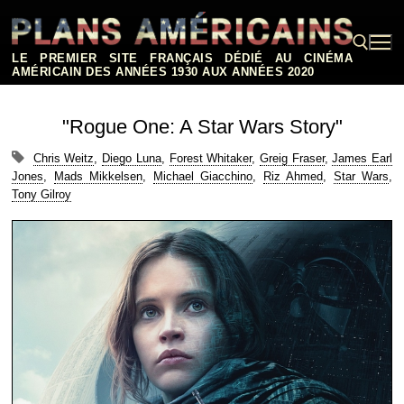
Aller
au
contenu
LE PREMIER SITE FRANÇAIS DÉDIÉ AU CINÉMA
AMÉRICAIN DES ANNÉES 1930 AUX ANNÉES 2020
Rechercher :
"Rogue One: A Star Wars Story"
Chris Weitz
,
Diego Luna
,
Forest Whitaker
,
Greig Fraser
,
James Earl
Jones
,
Mads Mikkelsen
,
Michael Giacchino
,
Riz Ahmed
,
Star Wars
,
Tony Gilroy