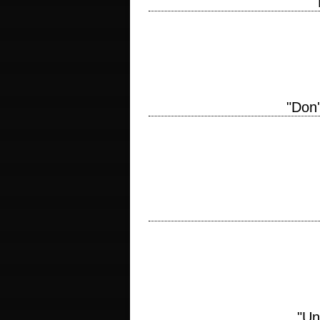
"
« I am Paul Muad'Dib Atreides, duke of A
production 2024 réalisation Denis…
"Don'
titre original "Don't Look Up" année de
Linus Sandgren musique Nicholas Britell 
« You've proven you can rule yourself. No
2021 réalisation Denis Villeneuve…
"Un