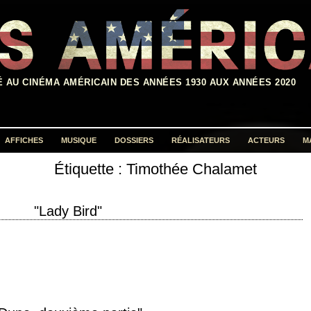
É AU CINÉMA AMÉRICAIN DES ANNÉES 1930 AUX ANNÉES 2020
AFFICHES
MUSIQUE
DOSSIERS
RÉALISATEURS
ACTEURS
M
Étiquette :
Timothée Chalamet
Rechercher :
"Lady Bird"
uction 2017 réalisation Greta Gerwig scénario Greta Gerwig photographie Sam
ush, Evelyn O'Neill…