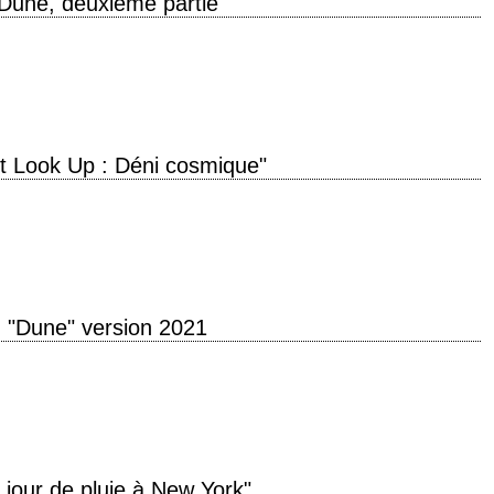
Dune, deuxième partie"
rrakis! Long live the fighters! » titre original "Dune: Part Two" année de
t Look Up : Déni cosmique"
 production 2021 réalisation Adam McKay scénario Adam McKay photographie
interprétation Leonardo DiCaprio, Jennifer…
"Dune" version 2021
w you must learn to rule others. » titre original "Dune" année de production
 jour de pluie à New York"