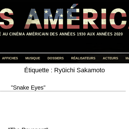
É AU CINÉMA AMÉRICAIN DES ANNÉES 1930 AUX ANNÉES 2020
AFFICHES
MUSIQUE
DOSSIERS
RÉALISATEURS
ACTEURS
M
Étiquette :
Ryūichi Sakamoto
Rechercher :
"Snake Eyes"
itre original "Snake Eyes" année de production 1998 réalisation Brian De
ie Stephen H.…