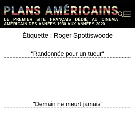
Aller
au
contenu
LE PREMIER SITE FRANÇAIS DÉDIÉ AU CINÉMA
AMÉRICAIN DES ANNÉES 1930 AUX ANNÉES 2020
Étiquette :
Roger Spottiswoode
Rechercher :
"Randonnée pour un tueur"
Le retour de Sidney Poitier à l'écran après onze ans d'absence titre
original "Shoot to Kill" année de production 1988 réalisation Roger
Spottiswoode scénario Harv…
"Demain ne meurt jamais"
18e volet de la saga James Bond titre original "Tomorrow Never Dies"
année de production 1997 réalisation Roger Spottiswoode scénario
Bruce Feirstein photographie Robert Elswit…