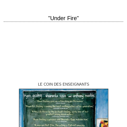
"Under Fire"
titre original "Under Fire" année de production 1983 réalisation Roger
Spottiswoode photographie John Alcott musique Jerry Goldsmith
production Jonathan T. Taplin interprétation Nick Nolte, Gene…
LE COIN DES ENSEIGNANTS