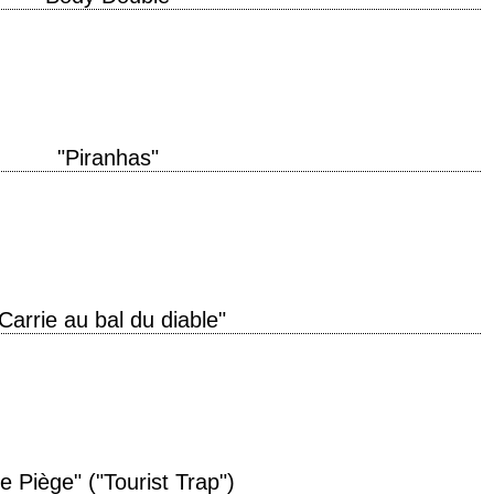
oduction 1984 réalisation Brian De Palma scénario Robert J. Avrech et Brian
"Piranhas"
uction 1978 réalisation Joe Dante musique Pino Donaggio interprétation
, Dick Miller, Barbara Steele, Bruce Gordon …
Carrie au bal du diable"
e d'un roman de Stephen King titre original "Carrie" année de production
o Lawrence D. Cohen, d'après…
e Piège" ("Tourist Trap")