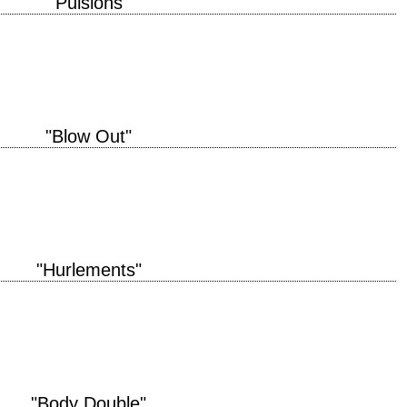
"Pulsions"
 de production 1980 réalisation Brian De Palma scénario Brian De Palma
ald B. Greenberg…
"Blow Out"
 production 1981 réalisation Brian De Palma scénario Brian De Palma
Paul Hirsch musique Pino…
"Hurlements"
 de John Landis titre original "The Howling" année de production 1981
les photographie John…
"Body Double"