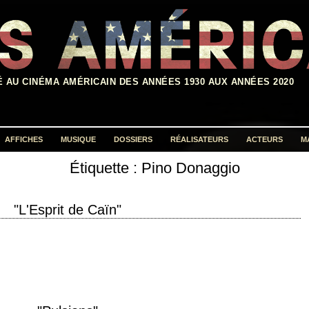
É AU CINÉMA AMÉRICAIN DES ANNÉES 1930 AUX ANNÉES 2020
AFFICHES
MUSIQUE
DOSSIERS
RÉALISATEURS
ACTEURS
M
Étiquette :
Pino Donaggio
Rechercher :
"L'Esprit de Caïn"
e production 1992 réalisation Brian De Palma scénario Brian De Palma
 Pino Donaggio production Gale…