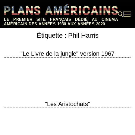
Aller
au
contenu
LE PREMIER SITE FRANÇAIS DÉDIÉ AU CINÉMA
AMÉRICAIN DES ANNÉES 1930 AUX ANNÉES 2020
Étiquette :
Phil Harris
Rechercher :
"Le Livre de la jungle" version 1967
titre original "The Jungle Book" année de production 1967 réalisation
Wolfgang Reitherman scénario d'après Rudyard Kipling musique George
Bruns voix Phil Harris, Sebastian Cabot, Bruce…
"Les Aristochats"
« Tout le monde veut devenir un cat » titre original "The AristoCats"
année de production 1970 réalisation Wolfgang Reitherman La critique de
Didier Koch…