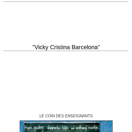
titre original "To Rome with Love" année de production 2012 réalisation
Woody Allen scénario Woody Allen photographie Darius Khondji
interprétation Judy Davis, Roberto Benigni, Alec…
"Vicky Cristina Barcelona"
Woody Allen spanish project : érotisme de pacotille ? titre original "Vicky
Cristina Barcelona" année de production 2008 réalisation Woody Allen
scénario Woody Allen photographie…
LE COIN DES ENSEIGNANTS