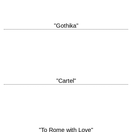
"Gothika"
titre original "Gothika" année de production 2003 réalisation Mathieu
Kassovitz photographie Matthew Libatique interprétation Halle
Berry, Robert Downey Jr., Charles S. Dutton, Penélope Cruz
FilmsFantastiques.com, L'Encyclopédie…
"Cartel"
titre original "The Counselor" année de production 2013 réalisation Ridley
Scott scénario Cormac McCarthy photographie Dariusz Wolski musique
Daniel Pemberton montage Pietro Scalia interprétation Michael…
"To Rome with Love"