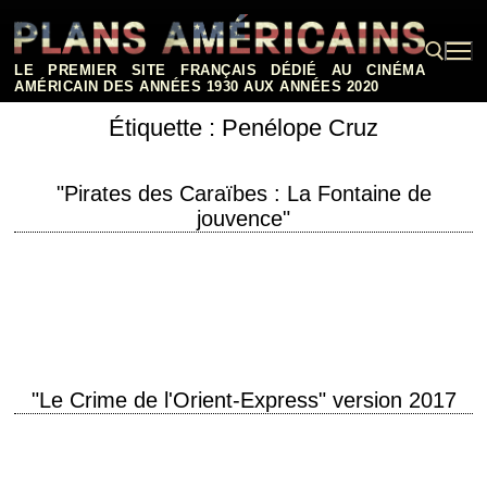
Aller
au
contenu
LE PREMIER SITE FRANÇAIS DÉDIÉ AU CINÉMA
AMÉRICAIN DES ANNÉES 1930 AUX ANNÉES 2020
Étiquette :
Penélope Cruz
Rechercher :
"Pirates des Caraïbes : La Fontaine de
jouvence"
titre original "Pirates of the Caribbean: On Stranger Tides" année de
production 2011 réalisation Rob Marshall photographie Dariusz Wolski
musique Hans Zimmer production Jerry Bruckheimer…
"Le Crime de l'Orient-Express" version 2017
Hercule Poirot reprend le train titre original "Murder on the Orient
Express" année de production 2017 réalisation Kenneth Branagh
scénario d'après le roman éponyme d'Agatha…