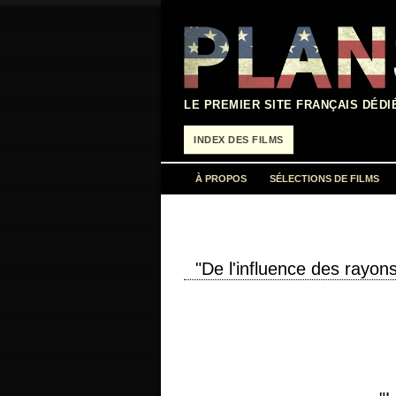
Aller
au
contenu
LE PREMIER SITE FRANÇAIS DÉDI
INDEX DES FILMS
À PROPOS
SÉLECTIONS DE FILMS
"De l'influence des rayo
titre original "The Effect of Gamma Ray
Newman scénario Alvin Sargent photogr