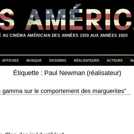
É AU CINÉMA AMÉRICAIN DES ANNÉES 1930 AUX ANNÉES 2020
AFFICHES
MUSIQUE
DOSSIERS
RÉALISATEURS
ACTEURS
M
Étiquette :
Paul Newman (réalisateur)
Rechercher :
ns gamma sur le comportement des marguerites"
s on Man-in-the-Moon Marigolds" année de production 1972 réalisation Paul
aphie Adam Holender musique Maurice…