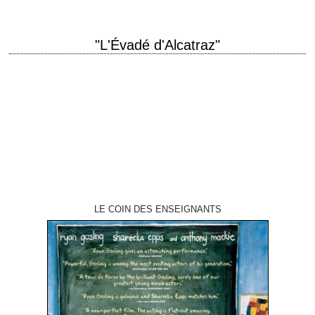
"L'Évadé d'Alcatraz"
Prison break titre original "Escape from Alcatraz" année de production
1979 réalisation Don Siegel scénario Richard Tuggle, d'après le livre de
J. Campbell Bruce photographie…
LE COIN DES ENSEIGNANTS