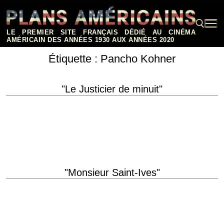
Aller
au
contenu
LE PREMIER SITE FRANÇAIS DÉDIÉ AU CINÉMA
AMÉRICAIN DES ANNÉES 1930 AUX ANNÉES 2020
Étiquette :
Pancho Kohner
Rechercher :
"Le Justicier de minuit"
Ma femme, d'accord, mais pas ma fille ! titre original "10 to Midnight"
année de production 1983 réalisation J. Lee Thompson photographie
Adam Greenberg production…
"Monsieur Saint-Ives"
titre original "St. Ives" année de production 1976 réalisation J. Lee
Thompson photographie Lucien Ballard musique Lalo Schifrin production
Pancho Kohner interprétation Charles Bronson, Maximilian…