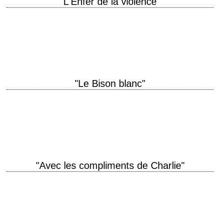
"L'Enfer de la violence"
In the execution of justice, there is no executioner like BRONSON. titre
original "The Evil That Men Do" année de production 1984 réalisation J.
Lee…
"Le Bison blanc"
"Moby Dick" sauce western titre original "The White Buffalo" aka "Hunt
to Kill" année de production 1977 réalisation J. Lee Thompson musique
John Barry production…
"Avec les compliments de Charlie"
« Incolore, inodore et sans saveur » (Philippe Sertbon) titre original
"Love and Bullets" année de production 1979 réalisation Stuart
Rosenberg musique Lalo Schifrin production Pancho Kohner…