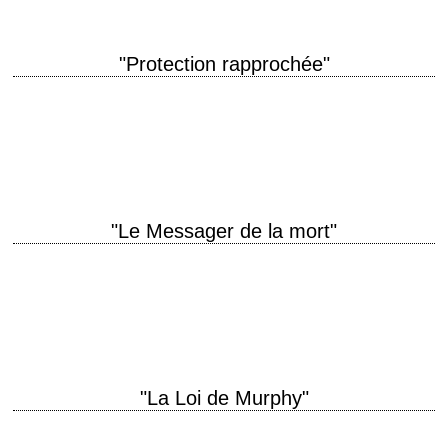
"Protection rapprochée"
Le dernier film de l'actrice Jill Ireland titre original "Assassination" année
de production 1987 réalisation Peter R. Hunt production Pancho Kohner
interprétation Charles Bronson, Jill Ireland…
"Le Messager de la mort"
titre original "Messenger of Death" année de production 1988 réalisation
J. Lee Thompson production Pancho Kohner interprétation Charles
Bronson Critique extraite du Guide des films…
"La Loi de Murphy"
They set him up. He takes them down. titre original "Murphy's Law"