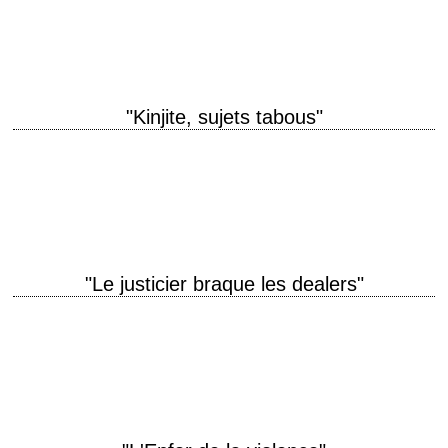
année de production 1986 réalisation J. Lee Thompson production
Pancho Kohner interprétation Charles…
"Kinjite, sujets tabous"
A cop full of hatred can't work by the book. titre original "Kinjite:
Forbidden Subjects" année de production 1989 réalisation J. Lee
Thompson production Pancho…
"Le justicier braque les dealers"
Après les assassins, les violeurs et les voleurs, Bronson s'attaque aux
dealers titre original "Death Wish 4: The Crackdown" année de
production 1987 réalisation J.…