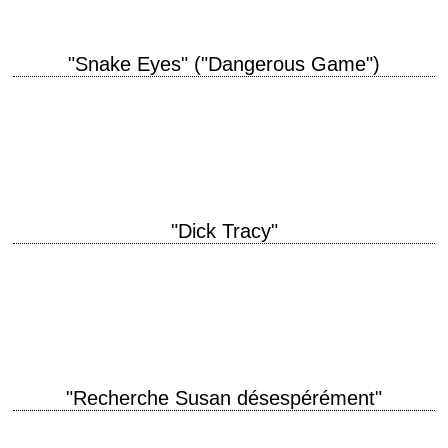
"Snake Eyes" ("Dangerous Game")
« Either do more coke or more booze or less! But give me what I need! »
titre original "Dangerous Game" année de production 1993 réalisation
Abel…
"Dick Tracy"
titre original "Dick Tracy" année de production 1990 réalisation Warren
Beatty scénario Jim Cash et Jack Epps Jr., d'après les personnages
créés par Chester Gould…
"Recherche Susan désespérément"
titre original "Desperately Seeking Susan" année de production 1985