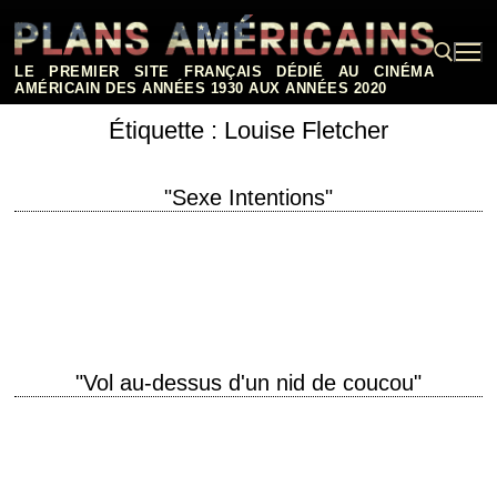
Aller
au
contenu
LE PREMIER SITE FRANÇAIS DÉDIÉ AU CINÉMA
AMÉRICAIN DES ANNÉES 1930 AUX ANNÉES 2020
Étiquette :
Louise Fletcher
Rechercher :
"Sexe Intentions"
What you can't have, you can't resist. titre original "Cruel Intentions"
année de production 1999 réalisation Roger Kumble scénario Roger
Kumble, d'après le roman "Les…
"Vol au-dessus d'un nid de coucou"
« What do you think you are, for Chrissake, crazy or somethin'? Well
you're not! You're not! » titre original "One Flew Over the Cuckoo's…