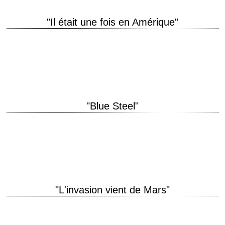
"Il était une fois en Amérique"
Last but not least titre original "Once Upon a Time in America" année de
production 1984 réalisation Sergio Leone scénario d'après "The Hoods"
(1952) de…
"Blue Steel"
titre original "Blue Steel" année de production 1990 réalisation Kathryn
Bigelow scénario Kathryn Bigelow et Eric Red photographie Amir Mokri
musique Brad Fiedel production Edward…
"L'invasion vient de Mars"
titre original "Invaders from Mars" année de production 1986 réalisation
Tobe Hooper scénario Dan O'Bannon production Golan-Globus