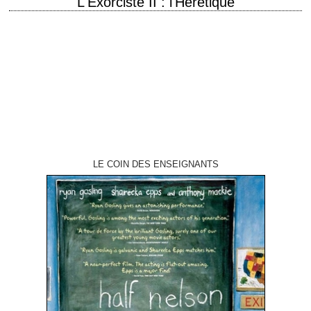
"L'Exorciste II : l'Hérétique"
titre original "Exorcist II: The Heretic" année de production 1977
réalisation John Boorman scénario William Goodhart, d'après les
personnages créés par William Peter Blatty photographie…
LE COIN DES ENSEIGNANTS