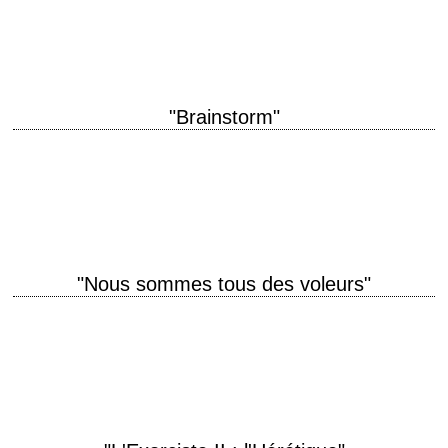
interprétation Hunter Carson, Timothy Bottoms, Larren Newman, Karen
Black, Louise Fletcher, Bud…
"Brainstorm"
titre original "Brainstorm" année de production 1983 réalisation Douglas
Trumbull scénario Philip Frank Messina, d'après l'histoire originale de
Bruce Joel Rubin et Robert Stitzel photographie…
"Nous sommes tous des voleurs"
titre original "Thieves Like Us" année de production 1974 réalisation
Robert Altman scénario Robert Altman, d'après le roman éponyme
d'Edward Anderson photographie Jean Boffety interprétation…