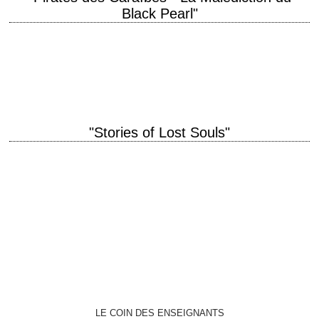
Black Pearl"
titre original "Pirates of the Caribbean: The Curse of the Black Pearl"
année de production 2003 réalisation Gore Verbinski photographie
Dariusz Wolski musique Klaus Badelt…
"Stories of Lost Souls"
titre original "Stories of Lost Souls" année de production 2005 réalisation
Illeana Douglas, Deborra-Lee Furness, William Garcia, Paul Holmes,
Mark Palansky, Col Spector, Toa Stappard, Andrew Upton
interprétation…
LE COIN DES ENSEIGNANTS