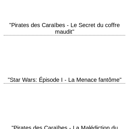
"Pirates des Caraïbes - Le Secret du coffre
maudit"
titre original "Pirates of the Caribbean: Dead Man's Chest" année de
production 2006 réalisation Gore Verbinski photographie Dariusz Wolski
musique Hans Zimmer production Jerry Bruckheimer…
"Star Wars: Épisode I - La Menace fantôme"
titre original "Star Wars: Episode I - The Phantom Menace" année de
production 1999 réalisation George Lucas scénario George Lucas
musique John Williams production George…
"Pirates des Caraïbes - La Malédiction du