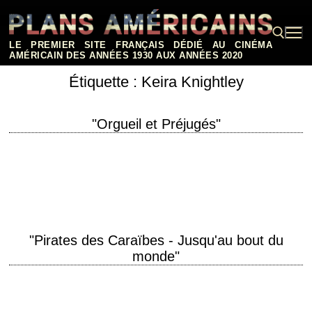
Aller
au
contenu
LE PREMIER SITE FRANÇAIS DÉDIÉ AU CINÉMA
AMÉRICAIN DES ANNÉES 1930 AUX ANNÉES 2020
Étiquette :
Keira Knightley
Rechercher :
"Orgueil et Préjugés"
titre original "Pride & Prejudice" année de production 2005 réalisation
Joe Wright scénario d'après le roman de Jane Austen photographie
Roman Osin musique Dario Marianelli…
"Pirates des Caraïbes - Jusqu'au bout du
monde"
titre original "Pirates of the Caribbean: At World's End" année de
production 2007 réalisation Gore Verbinski photographie Dariusz Wolski
musique Hans Zimmer production Jerry Bruckheimer…