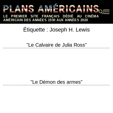
Aller
au
contenu
LE PREMIER SITE FRANÇAIS DÉDIÉ AU CINÉMA
AMÉRICAIN DES ANNÉES 1930 AUX ANNÉES 2020
Étiquette :
Joseph H. Lewis
Rechercher :
"Le Calvaire de Julia Ross"
« The next time I apply for a job, I'll ask for *their* references. » titre
original "My Name Is Julia Ross" année de production…
"Le Démon des armes"
titre original "Gun Crazy" aka "Deadly Is the Female" année de
production 1950 réalisation Joseph H. Lewis scénario MacKinlay Kantor
et Millard Kaufman photographie Russell…