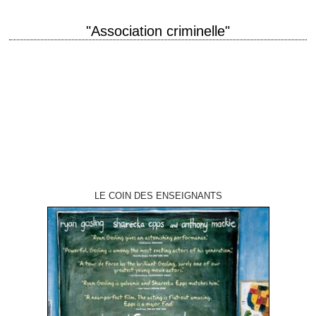
"Association criminelle"
titre original "The Big Combo" année de production 1955 réalisation
Joseph H. Lewis scénario Philip Yordan photographie John Alton
musique David Raksin production Sidney Harmon…
LE COIN DES ENSEIGNANTS