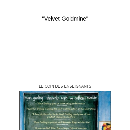
"Velvet Goldmine"
All that glitters is not gold. titre original "Velvet Goldmine" année de
production 1998 réalisation Todd Haynes scénario Todd Haynes
photographie Maryse Alberti musique Carter…
LE COIN DES ENSEIGNANTS