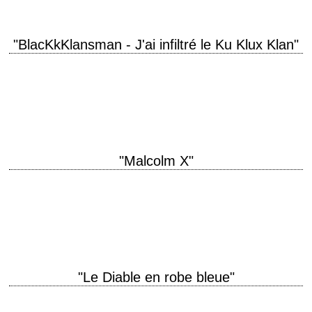
"BlacKkKlansman - J'ai infiltré le Ku Klux Klan"
titre original "BlacKkKlansman" année de production 2018 réalisation
Spike Lee scénario Charlie Wachtel, David Rabinowitz, Kevin Willmott et
Spike Lee, d'après le livre éponyme de…
"Malcolm X"
Denzel Washington is Malcolm Little titre original "Malcolm X" année de
production 1992 réalisation Spike Lee scénario Spike Lee photographie
Ernest R. Dickerson musique Terence…
"Le Diable en robe bleue"
Film noir noir titre original "Devil in a Blue Dress" année de production