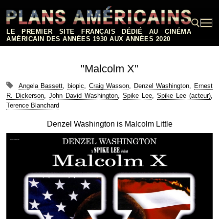
Aller
au
contenu
LE PREMIER SITE FRANÇAIS DÉDIÉ AU CINÉMA
AMÉRICAIN DES ANNÉES 1930 AUX ANNÉES 2020
Rechercher :
"Malcolm X"
Angela Bassett
,
biopic
,
Craig Wasson
,
Denzel Washington
,
Ernest
R. Dickerson
,
John David Washington
,
Spike Lee
,
Spike Lee (acteur)
,
Terence Blanchard
Denzel Washington is Malcolm Little