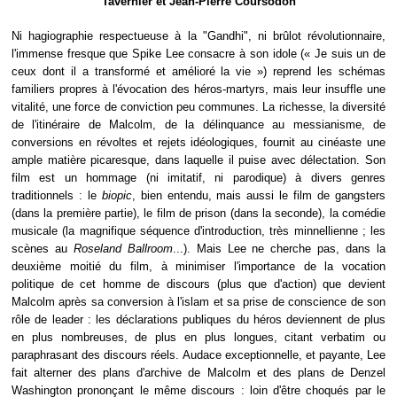
Tavernier et Jean-Pierre Coursodon
Ni hagiographie respectueuse à la "Gandhi", ni brûlot révolutionnaire,
l'immense fresque que Spike Lee consacre à son idole (« Je suis un de
ceux dont il a transformé et amélioré la vie ») reprend les schémas
familiers propres à l'évocation des héros-martyrs, mais leur insuffle une
vitalité, une force de conviction peu communes. La richesse, la diversité
de l'itinéraire de Malcolm, de la délinquance au messianisme, de
conversions en révoltes et rejets idéologiques, fournit au cinéaste une
ample matière picaresque, dans laquelle il puise avec délectation. Son
film est un hommage (ni imitatif, ni parodique) à divers genres
traditionnels : le
biopic
, bien entendu, mais aussi le film de gangsters
(dans la première partie), le film de prison (dans la seconde), la comédie
musicale (la magnifique séquence d'introduction, très minnellienne ; les
scènes au
Roseland Ballroom
...). Mais Lee ne cherche pas, dans la
deuxième moitié du film, à minimiser l'importance de la vocation
politique de cet homme de discours (plus que d'action) que devient
Malcolm après sa conversion à l'islam et sa prise de conscience de son
rôle de leader : les déclarations publiques du héros deviennent de plus
en plus nombreuses, de plus en plus longues, citant verbatim ou
paraphrasant des discours réels. Audace exceptionnelle, et payante, Lee
fait alterner des plans d'archive de Malcolm et des plans de Denzel
Washington prononçant le même discours : loin d'être choqués par le