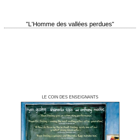
"L'Homme des vallées perdues"
Le film qui inspira Clint Eastwood pour son western "Pale Rider" titre
original "Shane" année de production 1953 réalisation George Stevens
scénario A.B. Guthrie Jr.,…
LE COIN DES ENSEIGNANTS