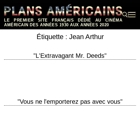
Aller
au
contenu
LE PREMIER SITE FRANÇAIS DÉDIÉ AU CINÉMA
AMÉRICAIN DES ANNÉES 1930 AUX ANNÉES 2020
Étiquette :
Jean Arthur
Rechercher :
"L'Extravagant Mr. Deeds"
« People here are funny. They work so hard at living they forget how to
live. » titre original "Mr. Deeds Goes to Town" année…
"Vous ne l'emporterez pas avec vous"
titre original "You Can't Take It with You" année de production 1938
réalisation Frank Capra scénario Robert Riskin, d'après la pièce de
George S. Kaufman…