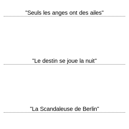
"Seuls les anges ont des ailes"
Le film qui révéla Rita Hayworth titre original "Only Angels Have Wings"
année de production 1939 réalisation Howard Hawks scénario Jules
Furthman, d'après une histoire…
"Le destin se joue la nuit"
titre original "History Is Made at Night" année de production 1937
réalisation Frank Borzage scénario Gene Towne et C. Graham Baker
photographie David Abel (et…
"La Scandaleuse de Berlin"
« Let's go up to my apartment. It's only a few ruins away from here. »
titre original "A Foreign Affair" année de production 1948…