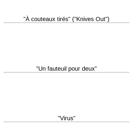
"À couteaux tirés" ("Knives Out")
titre original "Knives Out" année de production 2019 réalisation Rian
Johnson scénario Rian Johnson photographie Steve Yedlin musique
Nathan Johnson interprétation Daniel Craig, Chris Evans,…
"Un fauteuil pour deux"
titre original "Trading Places" année de production 1983 réalisation John
Landis scénario Timothy Harris et Herschel Weingrod photographie
Robert Paynter musique Elmer Bernstein production Aaron…
"Virus"
Pour lui, le virus, c'est vous titre original "Virus" année de production