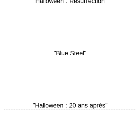
"Halloween : Résurrection"
titre original "Halloween: Resurrection" année de production 2002
réalisation Rick Rosenthal musique Danny Lux production Mustapha
Akkad interprétation Jamie Lee Curtis, Busta Rhymes épisodes…
"Blue Steel"
titre original "Blue Steel" année de production 1990 réalisation Kathryn
Bigelow scénario Kathryn Bigelow et Eric Red photographie Amir Mokri
musique Brad Fiedel production Edward…
"Halloween : 20 ans après"
« It's Halloween. I guess everyone's entitled to one good scare. – I've
had my share. » titre original "Halloween H20: 20 Years Later" année…