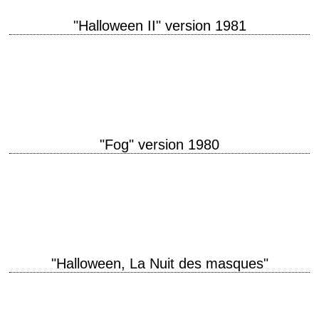
"Halloween II" version 1981
titre original "Halloween II" année de production 1981 réalisation Rick
Rosenthal scénario John Carpenter et Debra Hill photographie Dean
Cundey musique John Carpenter et Alan Howarth…
"Fog" version 1980
« 11:55, almost midnight. Enough time for one more story. One more
story before 12:00. » titre original "The Fog" année de production 1980
réalisation…
"Halloween, La Nuit des masques"
Haddonfield, Illinois, October the 31th titre original "Halloween" année de
production 1978 réalisation John Carpenter scénario John Carpenter et
Debra Hill photographie Dean Cundey musique…