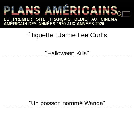
Aller
au
contenu
LE PREMIER SITE FRANÇAIS DÉDIÉ AU CINÉMA
AMÉRICAIN DES ANNÉES 1930 AUX ANNÉES 2020
Étiquette :
Jamie Lee Curtis
Rechercher :
"Halloween Kills"
Douzième opus de la série de films Halloween titre original "Halloween
Kills" année de production 2021 réalisation David Gordon Green scénario
Scott Teems, Danny McBride…
"Un poisson nommé Wanda"
titre original "A Fish Called Wanda" année de production 1988 réalisation
Charles Crichton scénario John Cleese photographie Alan Hume
interprétation John Cleese, Jamie Lee Curtis,…