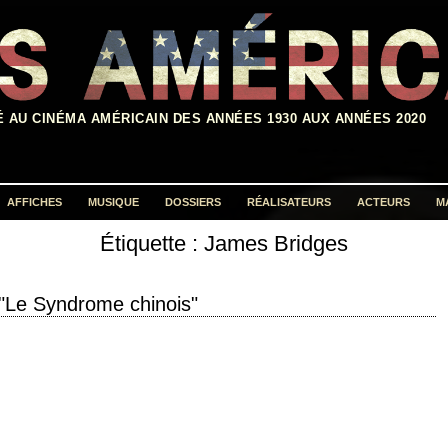
É AU CINÉMA AMÉRICAIN DES ANNÉES 1930 AUX ANNÉES 2020
AFFICHES
MUSIQUE
DOSSIERS
RÉALISATEURS
ACTEURS
M
Étiquette :
James Bridges
Rechercher :
"Le Syndrome chinois"
ée de production 1979 réalisation James Bridges scénario James Bridges,
mes Crabe production Michael…