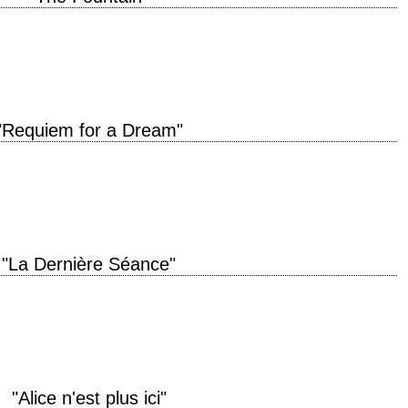
 production 2006 réalisation Darren Aronofsky scénario Darren Aronofsky
Clint Mansell interprétation Hugh Jackman, Rachel Weisz,…
"Requiem for a Dream"
année de production 2000 réalisation Darren Aronofsky scénario Darren
e roman de ce…
"La Dernière Séance"
 année de production 1971 réalisation Peter Bogdanovich scénario Peter
le roman de ce dernier…
"Alice n'est plus ici"