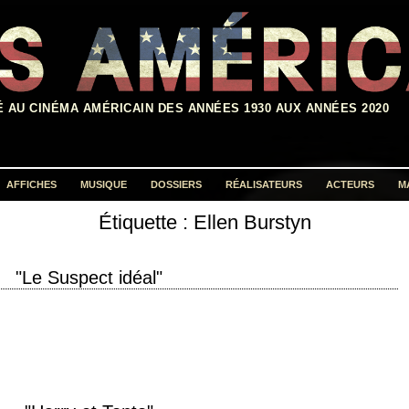
É AU CINÉMA AMÉRICAIN DES ANNÉES 1930 AUX ANNÉES 2020
AFFICHES
MUSIQUE
DOSSIERS
RÉALISATEURS
ACTEURS
M
Étiquette :
Ellen Burstyn
Rechercher :
"Le Suspect idéal"
ction 1997 réalisation Jonas Pate et Josh Pate scénario Jonas Pate et Josh
ion Tim Roth,…