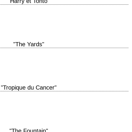
"Harry et Tonto"
e production 1974 réalisation Paul Mazursky scénario Paul Mazursky et Josh
 musique Bill Conti…
"The Yards"
 original "The Yards" année de production 2000 réalisation James Gray
ontage…
"Tropique du Cancer"
iller à Paris dans les années 1920 et 1930 titre original "Tropic of Cancer"
"The Fountain"