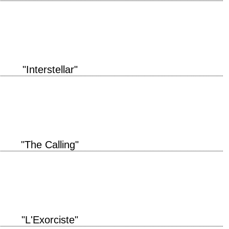
Tucson, and Tucson is the weird capital of the world. » titre original "Alice
"Interstellar"
nterstellar" année de production 2014 réalisation Christopher Nolan scénario
 Van Hoytema musique Hans Zimmer…
"The Calling"
duction 2014 réalisation Jason Stone scénario Scott Abramovitch, d'après le
nom d'Inger…
"L'Exorciste"