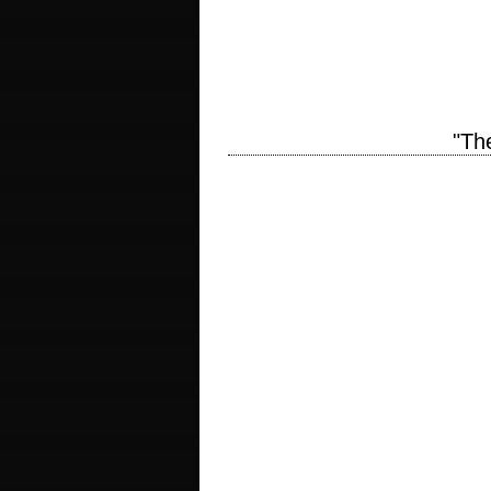
« Especially important is the warning to 
production 1973 réalisation William Frie
"Th
titre original "The King of Marvin Gar
Brackman photographie László Kovács pr