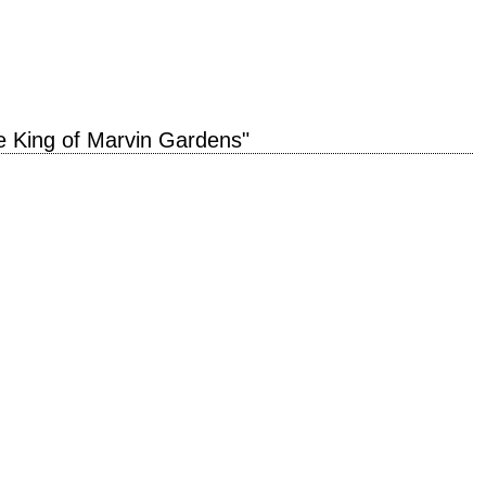
avoid conversations with the demon. » titre original "The Exorcist" année de
dkin scénario William…
e King of Marvin Gardens"
dens" année de production 1972 réalisation Bob Rafelson scénario Jacob
oduction Bob Rafelson interprétation Jack…