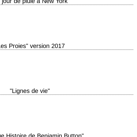
 jour de pluie à New York"
" année de production 2019 réalisation Woody Allen scénario Woody Allen
sa Lepselter interprétation…
Les Proies" version 2017
roduction 2017 réalisation Sofia Coppola scénario Sofia Coppola, d'après le
 Philippe Le Sourd musique…
"Lignes de vie"
année de production 2004 réalisation Tod Williams scénario Tod Williams,
"…
ge Histoire de Benjamin Button"