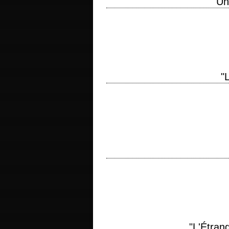
"Un
titre original "A Rainy Day in New York
photographie Vittorio Storaro montage Ali
"
titre original "The Beguiled" année de p
roman de Thomas Cullinan photographie
titre original "The Door in the Floor" 
d'après le roman "A Widow for One Year
"L'Étran