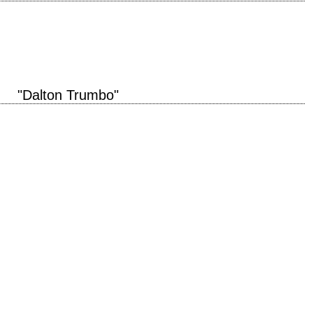
 Air Force is going to kill us. » titre original "Super 8" année de production
"Dalton Trumbo"
 "Trumbo" année de production 2015 réalisation Jay Roach interprétation
ren, John Goodman, Michael…