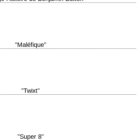
jamin Button" année de production 2008 réalisation David Fincher scénario
hotographie Claudio Miranda…
"Maléfique"
uction 2014 réalisation Robert Stromberg scénario Linda Woolverton, d'après
harles Perrault (1697)…
"Twixt"
ion 2011 réalisation Francis Ford Coppola scénario Francis Ford Coppola
e Osvaldo Golijov production Francis Ford…
"Super 8"