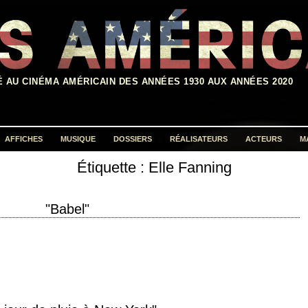
É AU CINÉMA AMÉRICAIN DES ANNÉES 1930 AUX ANNÉES 2020
AFFICHES
MUSIQUE
DOSSIERS
RÉALISATEURS
ACTEURS
M
Étiquette :
Elle Fanning
Rechercher :
"Babel"
tion 2006 réalisation Alejandro G. Iñárritu scénario Guillermo Arriaga
avo Santaolalla interprétation Brad Pitt, Cate Blanchett,…