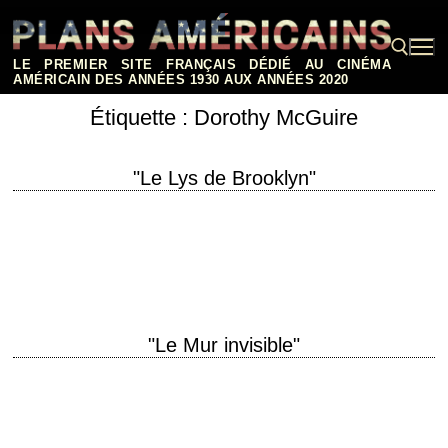
Aller
au
contenu
LE PREMIER SITE FRANÇAIS DÉDIÉ AU CINÉMA
AMÉRICAIN DES ANNÉES 1930 AUX ANNÉES 2020
Étiquette :
Dorothy McGuire
Rechercher :
"Le Lys de Brooklyn"
Le premier film d'Elia Kazan titre original "A Tree Grows in Brooklyn"
année de production 1945 réalisation Elia Kazan scénario Tess Slesinger
et Frank Davis,…
"Le Mur invisible"
titre original "Gentleman's Agreement" année de production 1947
réalisation Elia Kazan scénario Moss Hart, d'après le roman
"Gentleman's Agreement" de Laura Z. Hobson (1947) photographie…