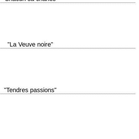
 production 1990 réalisation Karel Reisz scénario Arthur Miller, d'après sa
(1984) photographie…
"La Veuve noire"
roduction 1987 réalisation Bob Rafelson scénario Ronald Bass photographie
duction Harold Schneider interprétation…
"Tendres passions"
nnée de production 1983 réalisation James L. Brooks scénario James L.
try photographie Andrzej…