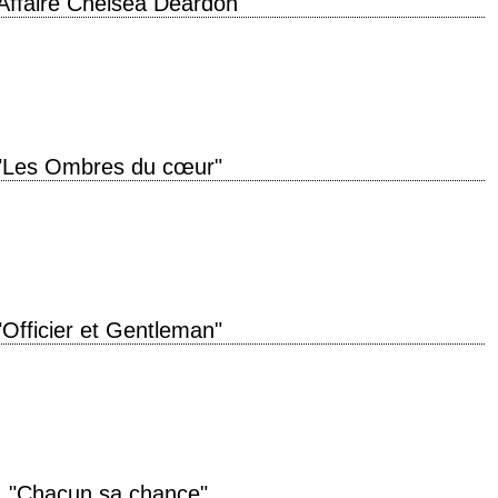
'Affaire Chelsea Deardon"
roduction 1986 réalisation Ivan Reitman scénario Jim Cash et Jack Epps Jr.
er Bernstein production…
"Les Ombres du cœur"
oduction 1993 réalisation Richard Attenborough scénario William Nicholson,
aphie Roger Pratt musique George Fenton interprétation…
"Officier et Gentleman"
an" année de production 1982 réalisation Taylor Hackford scénario Douglas
rin musique Jack Nitzsche…
"Chacun sa chance"