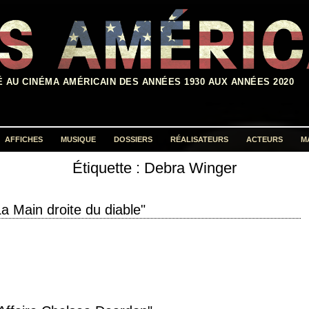
É AU CINÉMA AMÉRICAIN DES ANNÉES 1930 AUX ANNÉES 2020
AFFICHES
MUSIQUE
DOSSIERS
RÉALISATEURS
ACTEURS
M
Étiquette :
Debra Winger
Rechercher :
La Main droite du diable"
uction 1988 réalisation Costa-Gavras scénario Joe Eszterhas photographie
ction Irwin Winkler interprétation Debra Winger, Tom…