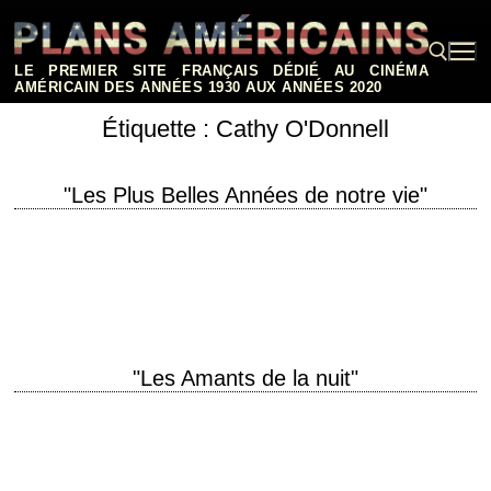
Aller
au
contenu
LE PREMIER SITE FRANÇAIS DÉDIÉ AU CINÉMA
AMÉRICAIN DES ANNÉES 1930 AUX ANNÉES 2020
Étiquette :
Cathy O'Donnell
Rechercher :
"Les Plus Belles Années de notre vie"
titre original "The Best Years of Our Lives" année de production 1946
réalisation William Wyler scénario Robert E. Sherwood, d'après le roman
"Glory for Me"…
"Les Amants de la nuit"
Le premier film de Nicholas Ray titre original "They Live by Night" année
de production 1948 réalisation Nicholas Ray scénario Charles Schnee et
Nicholas Ray,…