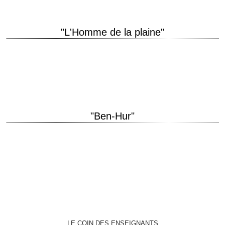
"L'Homme de la plaine"
titre original "The Man from Laramie" année de production 1955
réalisation Anthony Mann scénario Philip Yordan et Frank Burt, d'après
une histoire de Thomas T.…
"Ben-Hur"
11 Oscars (pour 12 nominations), soit le record à ce jour avec "Titanic"
et "Le Retour du Roi" titre original "Ben-Hur" année de production 1959…
LE COIN DES ENSEIGNANTS