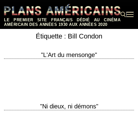
Aller
au
contenu
LE PREMIER SITE FRANÇAIS DÉDIÉ AU CINÉMA
AMÉRICAIN DES ANNÉES 1930 AUX ANNÉES 2020
Étiquette :
Bill Condon
Rechercher :
"L'Art du mensonge"
titre original "The Good Liar" année de production 2019 réalisation Bill
Condon scénario Jeffrey Hatcher, d'après le roman de Nicholas Searle
photographie Tobias A. Schliessler…
"Ni dieux, ni démons"
Ian McKellen is James Whale titre original "Gods and Monsters" année
de production 1998 réalisation Bill Condon scénario Bill Condon, d'après
la biographie "Father of…