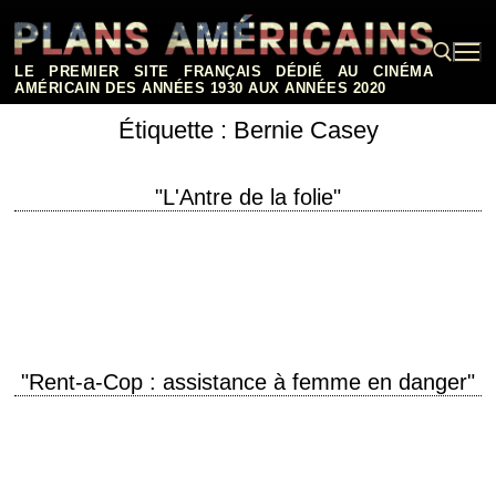
Aller
au
contenu
LE PREMIER SITE FRANÇAIS DÉDIÉ AU CINÉMA
AMÉRICAIN DES ANNÉES 1930 AUX ANNÉES 2020
Étiquette :
Bernie Casey
Rechercher :
"L'Antre de la folie"
titre original "In the Mouth of Madness" année de production 1995
réalisation John Carpenter scénario Michael De Luca photographie Gary
B. Kibbe musique John Carpenter…
"Rent-a-Cop : assistance à femme en danger"
titre original "Rent-a-Cop" année de production 1987 réalisation Jerry
London photographie Giuseppe Rotunno musique Jerry Goldsmith
interprétation Burt Reynolds, Liza Minnelli, James Remar, Bernie Casey
La critique de…