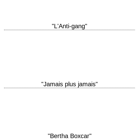
"L'Anti-gang"
titre original "Sharky's Machine" année de production 1981 réalisation
Burt Reynolds photographie William A. Fraker interprétation Burt
Reynolds, Vittorio Gassman, Charles Durning, Bernie Casey, Henry
Silva, Rachel Ward La critique…
"Jamais plus jamais"
titre original "Never Say Never Again" année de production 1983
réalisation Irvin Kershner scénario Lorenzo Semple Jr. photographie
Douglas Slocombe musique Michel Legrand production Jack…
"Bertha Boxcar"