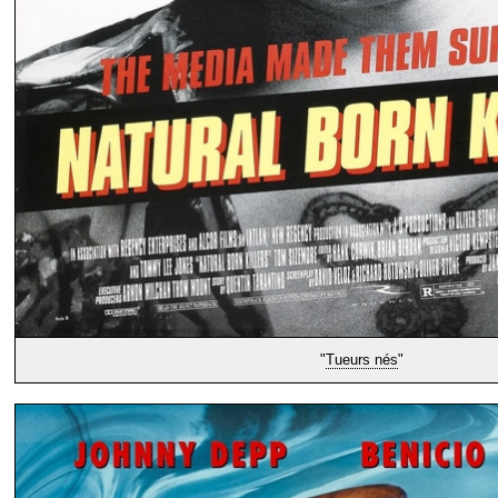
"
Tueurs nés
"