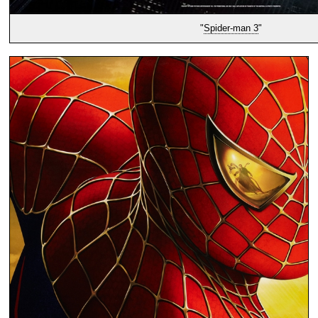
"
Spider-man 3
"