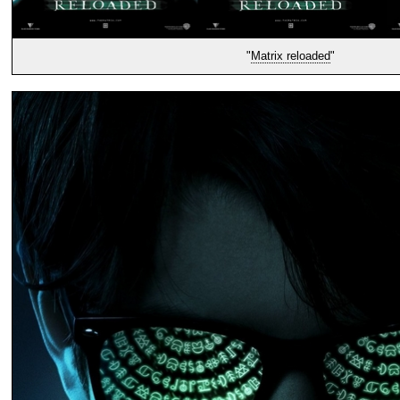
"
Matrix reloaded
"