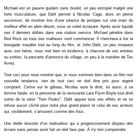
Michael est un pauvre quidam sans boulot, un peu estropié malgré une
forte musculature, que Dahl permet à Nicolas Cage, alors en pleine
ascension, de montrer lors d’une séance de pompes sur une main du
meilleur effet en plein désert, sous un soleil écrasant. Après avoir liquidé
ses 4 derniers dollars dans une station service, Michael pénètre dans
Red Rock où tous ses malheurs vont commencer. Il cherchera à fuir la
bourgade maudite tout au long du film, et John Dahl, un peu moqueur
avec son héros, nous met bien en évidence, à chacune de ses entrées
ou sorties, la pancarte d’annonce du village, un peu à la manière de Tex
Avery.
Tout ceci pour nous montrer que, si nous sommes bien dans un film noir
nouvelle tendance, rien de tout ceci ne doit être pris pour argent
comptant. Cerise sur le gâteau, Nicolas aura le droit, lui aussi, à sa
femme fatale, en la personne de la ravissante Lara Flynn Boyle tout droit
sortie de la série "Twin Peaks". Dahl appuie tous ses effets et ne se
refuse aucun cliché pour notre plus grand plaisir et celui de ses acteurs
qui, visiblement, s’amusent comme des fous.
Une réelle réussite d’un réalisateur qui a progressivement disparu des
écrans sans jamais avoir fait un réel faux pas. À n'y rien comprendre.