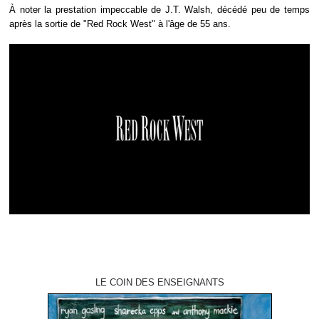
À noter la prestation impeccable de J.T. Walsh, décédé peu de temps
après la sortie de "Red Rock West" à l'âge de 55 ans.
LE COIN DES ENSEIGNANTS