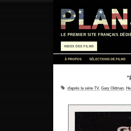
Aller
au
contenu
LE PREMIER SITE FRANÇAIS DÉDI
INDEX DES FILMS
À PROPOS
SÉLECTIONS DE FILMS
"
d'après la série TV
,
Gary Oldman
,
He