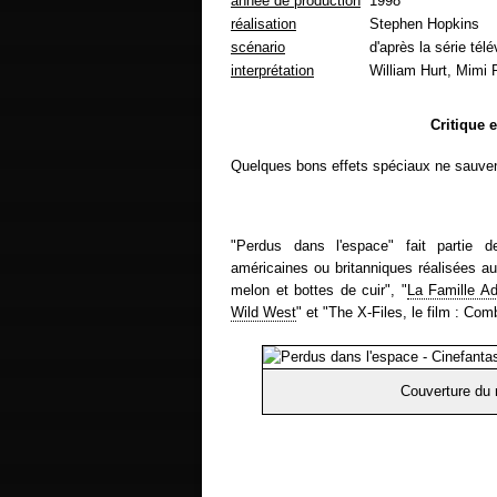
année de production
1998
réalisation
Stephen Hopkins
scénario
d'après la série té
interprétation
William Hurt, Mimi
Critique 
Quelques bons effets spéciaux ne sauvent
"Perdus dans l'espace" fait partie 
américaines ou britanniques réalisées a
melon et bottes de cuir", "
La Famille A
Wild West
" et "The X-Files, le film : Comb
Couverture du