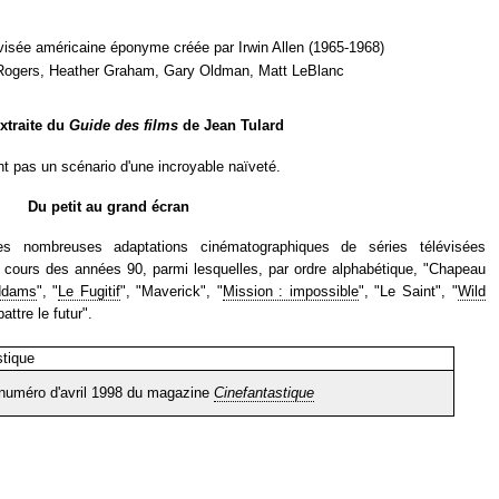
lévisée américaine éponyme créée par Irwin Allen (1965-1968)
 Rogers, Heather Graham, Gary Oldman, Matt LeBlanc
extraite du
Guide des films
de Jean Tulard
 pas un scénario d'une incroyable naïveté.
Du petit au grand écran
des nombreuses adaptations cinématographiques de séries télévisées
u cours des années 90, parmi lesquelles, par ordre alphabétique, "Chapeau
ddams
", "
Le Fugitif
", "Maverick", "
Mission : impossible
", "Le Saint", "
Wild
attre le futur".
 numéro d'avril 1998 du magazine
Cinefantastique