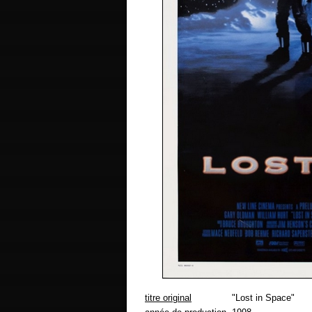
titre original
"Lost in Space"