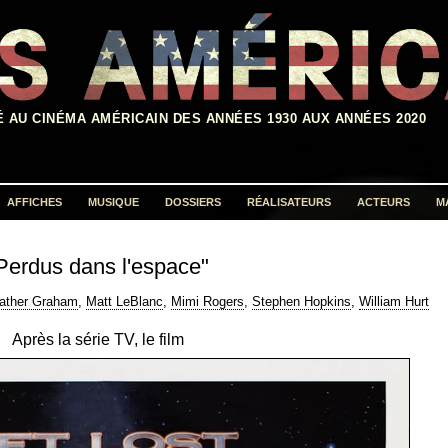
É AU CINÉMA AMÉRICAIN DES ANNÉES 1930 AUX ANNÉES 2020
AFFICHES
MUSIQUE
DOSSIERS
RÉALISATEURS
ACTEURS
M
Rechercher :
Perdus dans l'espace"
ather Graham
,
Matt LeBlanc
,
Mimi Rogers
,
Stephen Hopkins
,
William Hurt
Après la série TV, le film