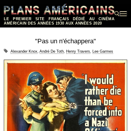
Aller
au
contenu
LE PREMIER SITE FRANÇAIS DÉDIÉ AU CINÉMA
AMÉRICAIN DES ANNÉES 1930 AUX ANNÉES 2020
Rechercher :
"Pas un n'échappera"
Alexander Knox
,
André De Toth
,
Henry Travers
,
Lee Garmes