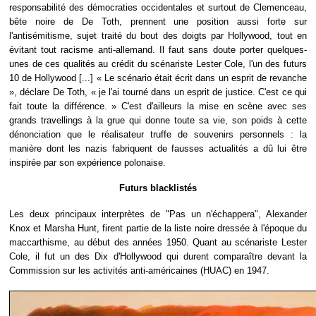
responsabilité des démocraties occidentales et surtout de Clemenceau,
bête noire de De Toth, prennent une position aussi forte sur
l'antisémitisme, sujet traité du bout des doigts par Hollywood, tout en
évitant tout racisme anti-allemand. Il faut sans doute porter quelques-
unes de ces qualités au crédit du scénariste Lester Cole, l'un des futurs
10 de Hollywood [...] « Le scénario était écrit dans un esprit de revanche
», déclare De Toth, « je l'ai tourné dans un esprit de justice. C'est ce qui
fait toute la différence. » C'est d'ailleurs la mise en scène avec ses
grands travellings à la grue qui donne toute sa vie, son poids à cette
dénonciation que le réalisateur truffe de souvenirs personnels : la
manière dont les nazis fabriquent de fausses actualités a dû lui être
inspirée par son expérience polonaise.
Futurs blacklistés
Les deux principaux interprètes de "Pas un n'échappera", Alexander
Knox et Marsha Hunt, firent partie de la liste noire dressée à l'époque du
maccarthisme, au début des années 1950. Quant au scénariste Lester
Cole, il fut un des Dix d'Hollywood qui durent comparaître devant la
Commission sur les activités anti-américaines (HUAC) en 1947.