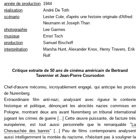
année de production
1944
réalisation
André De Toth
scénario
Lester Cole, d'après une histoire originale d'Alfred
Neumann et Joseph Than
photographie
Lee Garmes
musique
Ernst Toch
production
Samuel Bischoff
interprétation
Marsha Hunt, Alexander Knox, Henry Travers, Erik
Rolf
Critique extraite de
50 ans de cinéma américain
de Bertrand
Tavernier et Jean-Pierre Coursodon
Chef-d'œuvre méconnu, incroyablement engagé, qui anticipe les procès
de Nuremberg.
Extraordinaire film anti-nazi, analysant avec rigueur le contexte
historique et politique, dénonçant les atrocités nazies commises en
Pologne, montrant deux ans avant Nuremberg un tribunal international
jugeant les crimes de guerre [...] Cette œuvre puissante, de facture très
européenne, est tout aussi personnelle que le remarquable "
La
Chevauchée des bannis
" [...] Peu de films contemporains analysent
aussi intelligemment la montée du nazisme, n'hésitant pas à souligner la